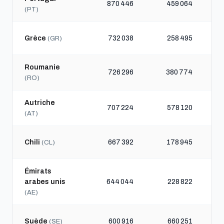
870 446
459 064
(PT)
Grèce
732 038
258 495
(GR)
Roumanie
726 296
380 774
(RO)
Autriche
707 224
578 120
(AT)
Chili
667 392
178 945
(CL)
Émirats
arabes unis
644 044
228 822
(AE)
Suède
600 916
660 251
(SE)