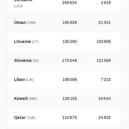
259 634
2 916
(JO)
Oman
195 926
21 341
(OM)
Lituanie
190 290
163 806
(LT)
Slovénie
170 549
121 599
(SI)
Liban
166 099
7 210
(LB)
Koweït
129 103
19 544
(KW)
Qatar
110 875
24 832
(QA)