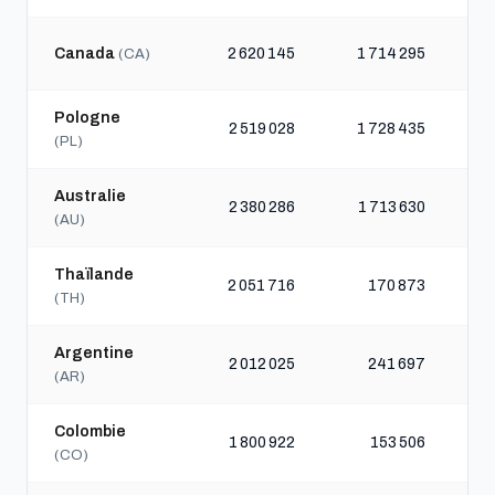
Canada
2 620 145
1 714 295
(CA)
Pologne
2 519 028
1 728 435
(PL)
Australie
2 380 286
1 713 630
(AU)
Thaïlande
2 051 716
170 873
(TH)
Argentine
2 012 025
241 697
(AR)
Colombie
1 800 922
153 506
(CO)