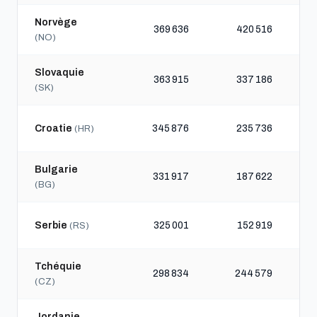
Norvège
369 636
420 516
(NO)
Slovaquie
363 915
337 186
(SK)
Croatie
345 876
235 736
(HR)
Bulgarie
331 917
187 622
(BG)
Serbie
325 001
152 919
(RS)
Tchéquie
298 834
244 579
(CZ)
Jordanie