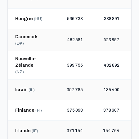
Hongrie
566 738
338 891
(HU)
Danemark
462 581
423 857
(DK)
Nouvelle-
Zélande
399 755
482 892
(NZ)
Israël
397 785
135 400
(IL)
Finlande
375 098
378 607
(FI)
Irlande
371 154
154 764
(IE)