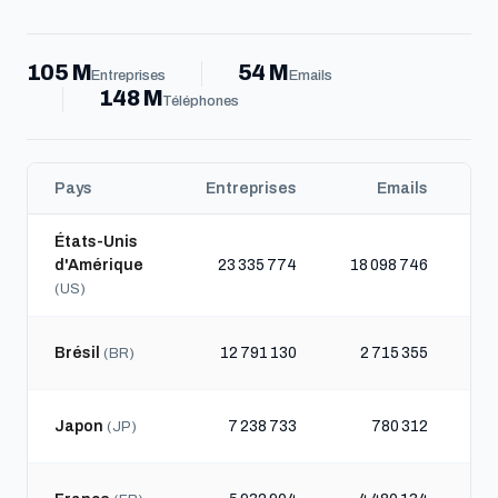
105 M
54 M
Entreprises
Emails
148 M
Téléphones
Pays
Entreprises
Emails
T
États-Unis
d'Amérique
23 335 774
18 098 746
(US)
Brésil
12 791 130
2 715 355
(BR)
Japon
7 238 733
780 312
(JP)