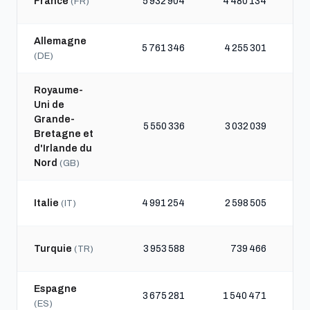
France
5 932 904
4 480 134
(FR)
Allemagne
5 761 346
4 255 301
(DE)
Royaume-
Uni de
Grande-
5 550 336
3 032 039
Bretagne et
d'Irlande du
Nord
(GB)
Italie
4 991 254
2 598 505
(IT)
Turquie
3 953 588
739 466
(TR)
Espagne
3 675 281
1 540 471
(ES)