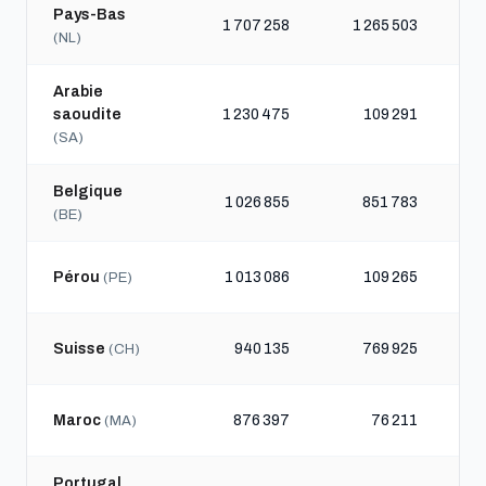
Pays-Bas
1 707 258
1 265 503
(NL)
Arabie
saoudite
1 230 475
109 291
(SA)
Belgique
1 026 855
851 783
(BE)
Pérou
1 013 086
109 265
(PE)
Suisse
940 135
769 925
(CH)
Maroc
876 397
76 211
(MA)
Portugal