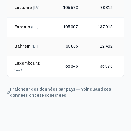
Lettonie
105 573
88 312
(LV)
Estonie
105 007
137 918
(EE)
Bahreïn
65 855
12 492
(BH)
Luxembourg
55 646
36 973
(LU)
Fraîcheur des données par pays — voir quand ces
données ont été collectées