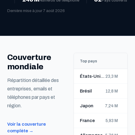
Numéros de téléphone
Pays couverts
Dernière mise à jour 7 août 2026
Couverture
Top pays
mondiale
États-Unis d'Amérique
23,3 M
Répartition détaillée des
entreprises, emails et
Brésil
12,8 M
téléphones par pays et
région.
Japon
7,24 M
France
5,93 M
Voir la couverture
complète →