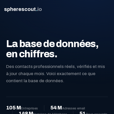
spherescout
.
io
La base de données,
en chiffres.
Des contacts professionnels réels, vérifiés et mis
à jour chaque mois. Voici exactement ce que
Connexion
contient la base de données.
Obtenir 100 prospects gratuits
105 M
54 M
Entreprises
Adresses email
148 M
51