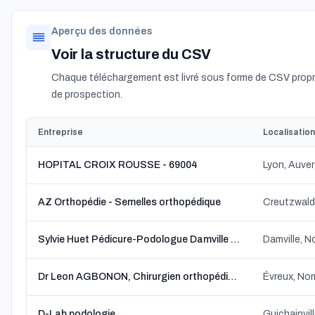
Aperçu des données
Voir la structure du CSV
Chaque téléchargement est livré sous forme de CSV propre
de prospection.
Entreprise
Localisation
HOPITAL CROIX ROUSSE - 69004
Lyon, Auve
AZ Orthopédie - Semelles orthopédique
Creutzwald
Sylvie Huet Pédicure-Podologue Damville Mesnils sur Iton
Damville, 
Dr Leon AGBONON, Chirurgien orthopédiste (Chir Ortho de l'Eure)
Évreux, No
D-Lab podologie
Guichainvil