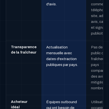
d'avis.
comme ema
téléphone,
site, adres
avis, caté
et signaux
publicitaire
Transparence
Actualisation
Pas de jou
de la fraîcheur
mensuelle avec
public de
dates d'extraction
fraîcheur p
publiques par pays.
pays
comparabl
des avis
mitigés et
nombreux.
Acheteur
Équipes outbound
Utilisateur
idéal
qui ont besoin de
occasionn