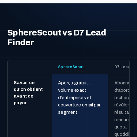
SphereScout vs D7 Lead
Finder
SphereScout
D7 Lead Fi
Savoir ce
Aperçu gratuit :
Abonnez-
qu'on obtient
volume exact
d'abord ; l
avant de
d'entreprises et
recherche
payer
couverture email par
révèlent le
segment.
résultats à
mesure que
quota
quotidien 