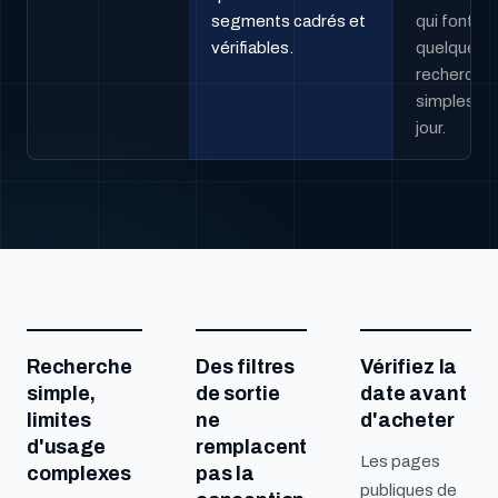
segments cadrés et
qui font
vérifiables.
quelques
recherche
simples pa
jour.
Recherche
Des filtres
Vérifiez la
simple,
de sortie
date avant
limites
ne
d'acheter
d'usage
remplacent
Les pages
complexes
pas la
publiques de