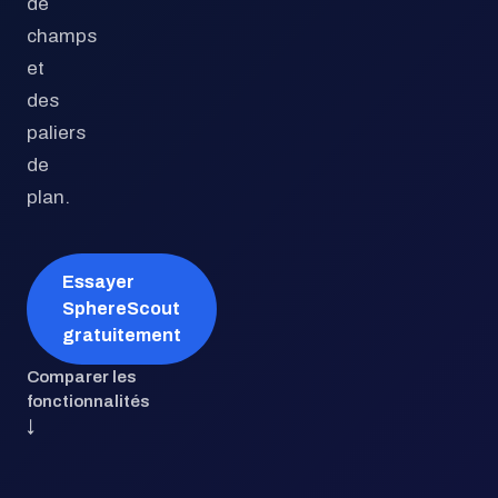
de
champs
et
des
paliers
de
plan.
Essayer
SphereScout
gratuitement
Comparer les
fonctionnalités
↓