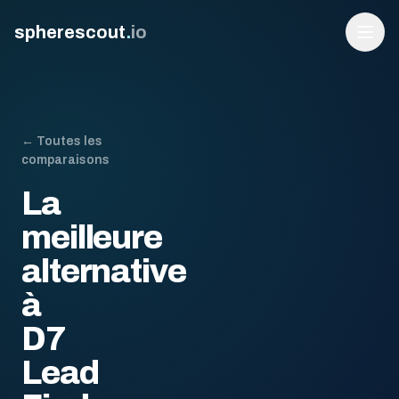
spherescout
.
io
← Toutes les
comparaisons
La
meilleure
alternative
Connexion
à
Obtenir 100 prospects gratuits
D7
Lead