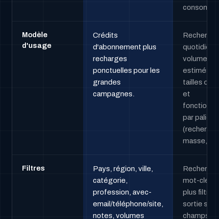
consomme
Modèle
Crédits
Recherch
d'usage
d'abonnement plus
quotidienn
recharges
volumes
ponctuelles pour les
estimés,
grandes
tailles de l
campagnes.
et
fonctionna
par palier
(recherche
masse, API
Filtres
Pays, région, ville,
Recherch
catégorie,
mot-clé/li
profession, avec-
plus filtres
email/téléphone/site,
sortie sur 
notes, volumes
champs