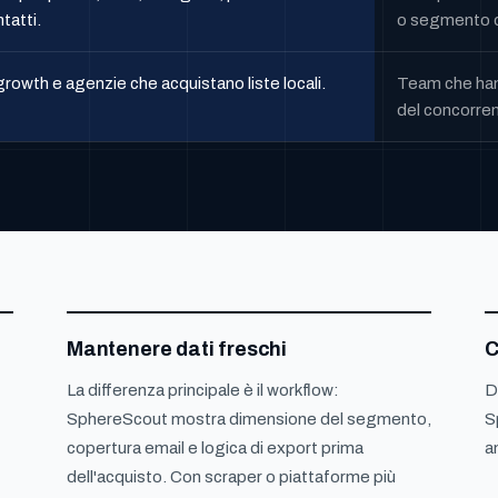
tatti.
o segmento d
rowth e agenzie che acquistano liste locali.
Team che hann
del concorren
Mantenere dati freschi
C
La differenza principale è il workflow:
D
SphereScout mostra dimensione del segmento,
S
copertura email e logica di export prima
a
dell'acquisto. Con scraper o piattaforme più