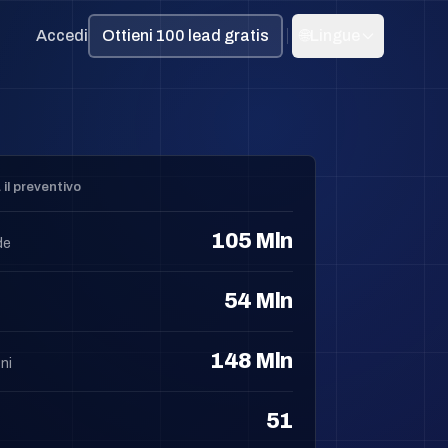
Accedi
Ottieni 100 lead gratis
🌐
Lingue
 il preventivo
105 Mln
de
54 Mln
148 Mln
ni
51