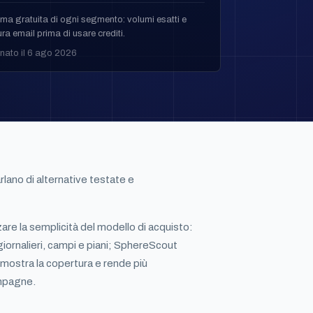
ma gratuita di ogni segmento: volumi esatti e
ra email prima di usare crediti.
nato il 6 ago 2026
rlano di alternative testate e
re la semplicità del modello di acquisto:
 giornalieri, campi e piani; SphereScout
mostra la copertura e rende più
ampagne.