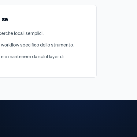
 se
cerche locali semplici.
 workflow specifico dello strumento.
re e mantenere da soli il layer di