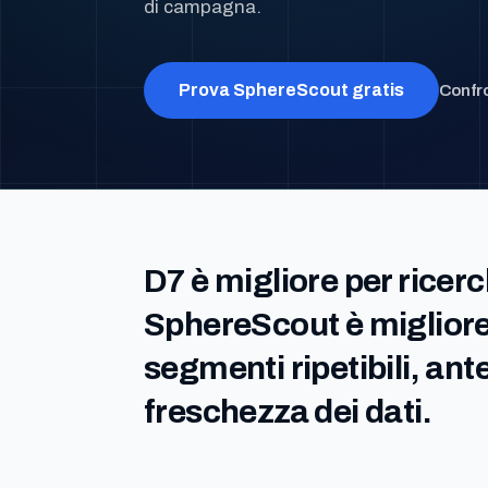
di campagna.
Prova SphereScout gratis
Confro
D7 è migliore per ricerc
SphereScout è migliore
segmenti ripetibili, an
freschezza dei dati.