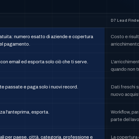
D7 Lead Finde
tuita: numero esatto di aziende e copertura
Costo e risul
del pagamento.
arricchimento
d con email ed esporta solo ciò che ti serve.
L'arricchime
quando non tr
ste passate e paga solo i nuovi record.
Dati freschi 
nuovo acquis
izza l'anteprima, esporta.
Workflow, para
parte del lavo
li per paese, città, categoria, professione e
La copertura 