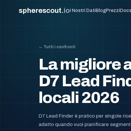
spherescout
.
io
I Nostri Dati
Blog
Prezzi
Doc
← Tutti i confronti
La migliore a
D7 Lead Find
locali 2026
D7 Lead Finder è pratico per singole ri
adatto quando vuoi pianificare segmenti 