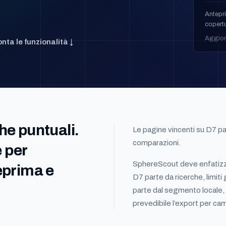
Antepri
copertu
Aggior
nta le funzionalità ↓
he puntuali.
Le pagine vincenti su D7 pa
comparazioni.
 per
SphereScout deve enfatizza
teprima e
D7 parte da ricerche, limiti
parte dal segmento locale, 
prevedibile l’export per c