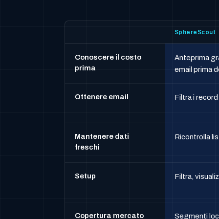
SphereScout
Conoscere il costo
Anteprima gra
prima
email prima 
Ottenere email
Filtra i recor
Mantenere dati
Ricontrolla li
freschi
Setup
Filtra, visual
Copertura mercato
Segmenti loca