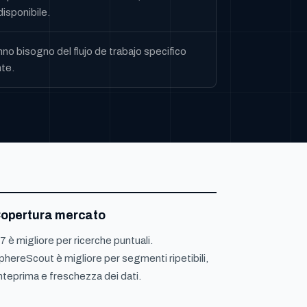
isponibile.
o bisogno del flujo de trabajo specifico
te.
opertura mercato
7 è migliore per ricerche puntuali.
phereScout è migliore per segmenti ripetibili,
nteprima e freschezza dei dati.