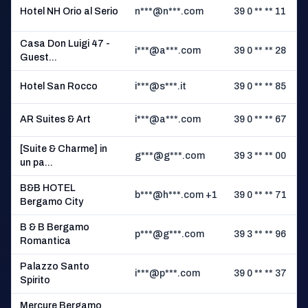
Hotel NH Orio al Serio
n***@n***.com
39 0 ** ** 11
M
Casa Don Luigi 47 -
i***@a***.com
39 0 ** ** 28
Guest...
Hotel San Rocco
i***@s***.it
39 0 ** ** 85
P
AR Suites & Art
i***@a***.com
39 0 ** ** 67
[Suite & Charme] in
g***@g***.com
39 3 ** ** 00
un pa...
B&B HOTEL
b***@h***.com +1
39 0 ** ** 71
Bergamo City
B
B & B Bergamo
p***@g***.com
39 3 ** ** 96
Romantica
Palazzo Santo
i***@p***.com
39 0 ** ** 37
Spirito
Mercure Bergamo