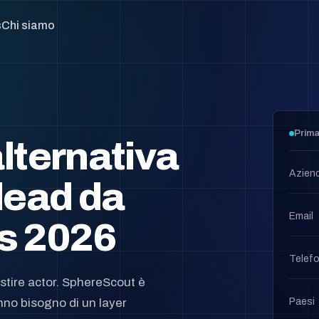
s
Chi siamo
Prima
alternativa
Azien
 lead da
Email
s 2026
Telefo
estire actor. SphereScout è
Paesi
no bisogno di un layer