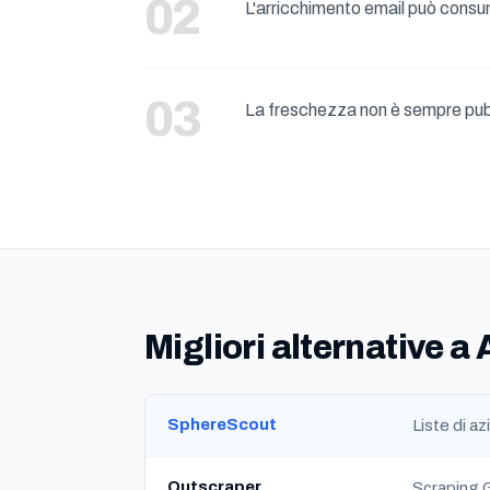
L'arricchimento email può consu
La freschezza non è sempre pub
Migliori alternative a
SphereScout
Liste di a
Outscraper
Scraping 