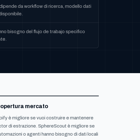
dipende da workflow di ricerca, modello dati
isponibile.
o bisogno del flujo de trabajo specifico
te.
opertura mercato
pify è migliore se vuoi costruire e mantenere
ctor di estrazione. SphereScout è migliore se
utomazioni o agenti hanno bisogno di dati locali