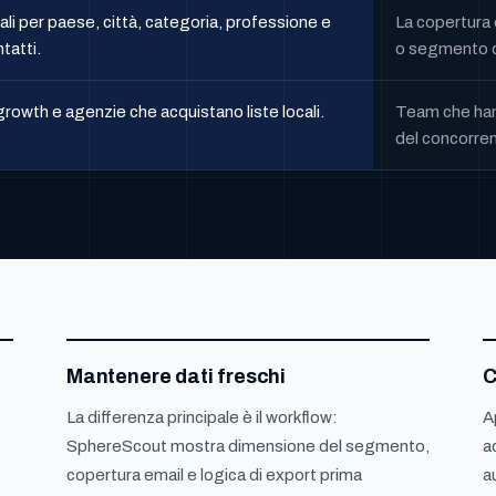
li per paese, città, categoria, professione e
La copertura 
tatti.
o segmento d
rowth e agenzie che acquistano liste locali.
Team che hann
del concorren
Mantenere dati freschi
C
La differenza principale è il workflow:
A
SphereScout mostra dimensione del segmento,
a
copertura email e logica di export prima
a