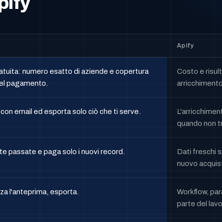
pify
Apify
tuita: numero esatto di aziende e copertura
Costo e risul
del pagamento.
arricchimento
d con email ed esporta solo ciò che ti serve.
L'arricchime
quando non tr
ste passate e paga solo i nuovi record.
Dati freschi 
nuovo acquis
izza l'anteprima, esporta.
Workflow, para
parte del lavo