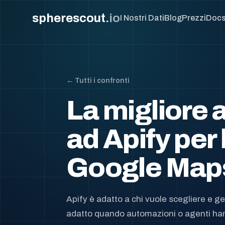
spherescout
.
io
I Nostri Dati
Blog
Prezzi
Doc
← Tutti i confronti
La migliore 
ad Apify per
Google Map
Apify è adatto a chi vuole scegliere e g
adatto quando automazioni o agenti han