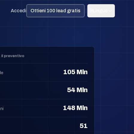
Accedi
Ottieni 100 lead gratis
🌐
Lingue
 il preventivo
105 Mln
de
54 Mln
148 Mln
ni
51