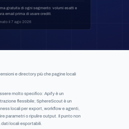
ma gratuita di ogni segmento: volumi esatti e
ra email prima di usare crediti.
nato il 7 ago 2026
ensioni e directory più che pagine locali
sere molto specifico: Apify è un
trazione flessibile; SphereScout è un
ness locali per export, workflow e agenti,
re parametri o ripulire output. Il punto non
ati locali esportabili.