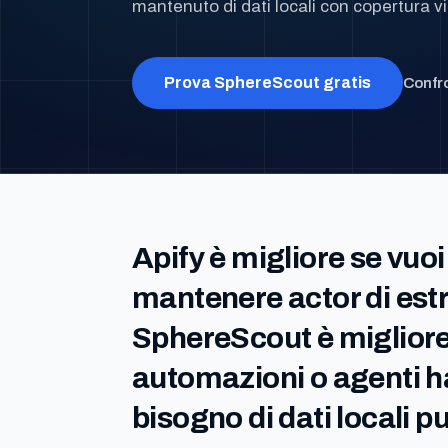
mantenuto di dati locali con copertura vis
Prova SphereScout gratis
Confro
Apify è migliore se vuoi
mantenere actor di est
SphereScout è migliore
automazioni o agenti 
bisogno di dati locali pul