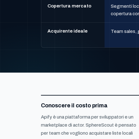
Copertura mercato
Segmenti loca
copertura con
Acquirente ideale
Team sales, g
Conoscere il costo prima
Apify è una piattaforma per sviluppatori e un
marketplace di actor. SphereScout è pensato
per team che vogliono acquistare liste locali