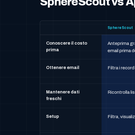
SphereScout vs A
SphereScout
Conoscere il costo
Anteprima gra
prima
email prima 
Ottenere email
Filtra i recor
Mantenere dati
Ricontrolla li
freschi
Setup
Filtra, visual