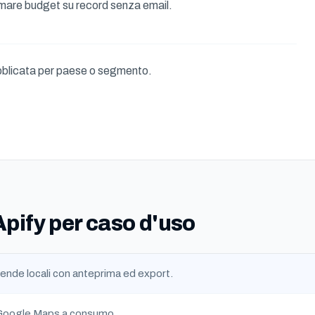
mare budget su record senza email.
blicata per paese o segmento.
 Apify per caso d'uso
ziende locali con anteprima ed export.
Google Maps a consumo.