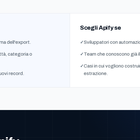
Scegli Apify se
ma dell'export.
Sviluppatori con automazio
ttà, categoria o
Team che conoscono già il
Casi in cui vogliono costrui
uovi record.
estrazione.