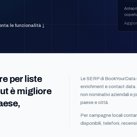
Antepri
copertu
Aggior
nta le funzionalità ↓
 per liste
Le SERP di BookYourData s
enrichment e contact data.
t è migliore
non nominativi aziendali e j
paese,
paese e città.
Per campagne locali conta
disponibili, telefoni, recensio