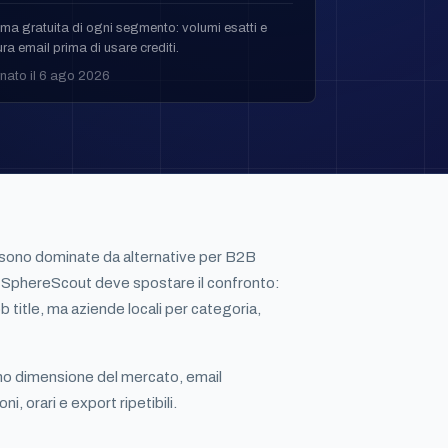
ma gratuita di ogni segmento: volumi esatti e
ra email prima di usare crediti.
nato il 6 ago 2026
ono dominate da alternative per B2B
 SphereScout deve spostare il confronto:
ob title, ma aziende locali per categoria,
no dimensione del mercato, email
ni, orari e export ripetibili.