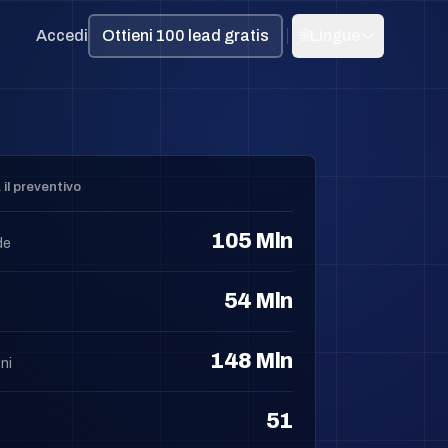
Accedi
Ottieni 100 lead gratis
🌐
Lingue
 il preventivo
105 Mln
de
54 Mln
148 Mln
ni
51