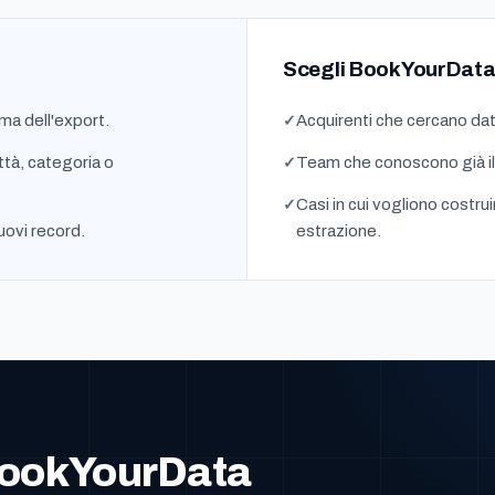
Scegli BookYourData
ma dell'export.
Acquirenti che cercano dat
ttà, categoria o
Team che conoscono già il
Casi in cui vogliono costrui
uovi record.
estrazione.
BookYourData