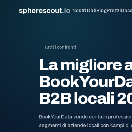
spherescout
.
io
I Nostri Dati
Blog
Prezzi
Doc
← Tutti i confronti
La migliore a
BookYourDat
B2B locali 2
BookYourData vende contatti professio
segmenti di aziende locali con campi di 