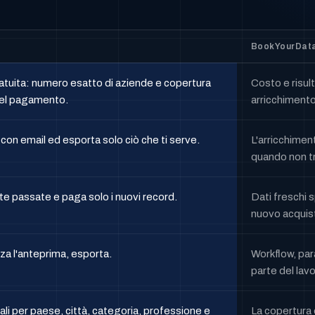
BookYourDat
tuita: numero esatto di aziende e copertura
Costo e risul
del pagamento.
arricchimento
d con email ed esporta solo ciò che ti serve.
L'arricchime
quando non tr
ste passate e paga solo i nuovi record.
Dati freschi 
nuovo acquis
izza l'anteprima, esporta.
Workflow, para
parte del lavo
li per paese, città, categoria, professione e
La copertura 