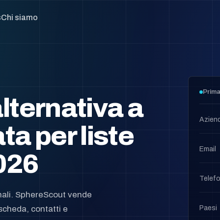
s
Chi siamo
Prima
lternativa a
Azien
a per liste
Email
026
Telefo
nali. SphereScout vende
Paesi
scheda, contatti e