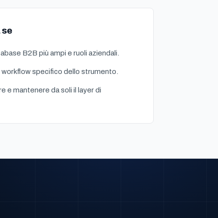
 se
abase B2B più ampi e ruoli aziendali.
 workflow specifico dello strumento.
re e mantenere da soli il layer di