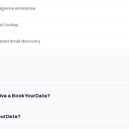
lligence enterprise.
ct lookup.
sed email discovery.
tiva a BookYourData?
ourData?