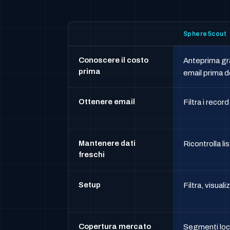
SphereScout
Conoscere il costo
Anteprima gra
prima
email prima 
Ottenere email
Filtra i recor
Mantenere dati
Ricontrolla li
freschi
Setup
Filtra, visual
Copertura mercato
Segmenti loca