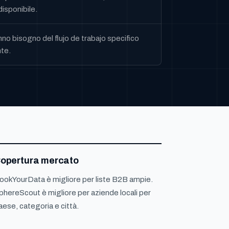
isponibile.
o bisogno del flujo de trabajo specifico
te.
opertura mercato
ookYourData è migliore per liste B2B ampie.
phereScout è migliore per aziende locali per
aese, categoria e città.