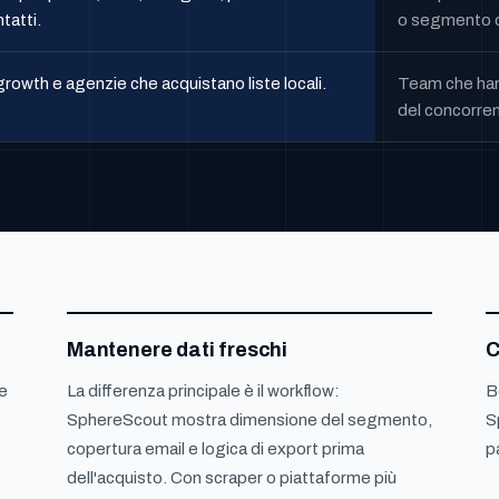
tatti.
o segmento d
rowth e agenzie che acquistano liste locali.
Team che hann
del concorren
Mantenere dati freschi
C
e
La differenza principale è il workflow:
B
SphereScout mostra dimensione del segmento,
S
copertura email e logica di export prima
p
dell'acquisto. Con scraper o piattaforme più