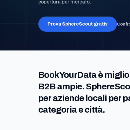
copertura per mercato.
Prova SphereScout gratis
Confro
BookYourData è migliore
B2B ampie. SphereScou
per aziende locali per 
categoria e città.