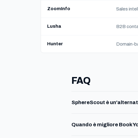
ZoomInfo
Sales inte
Lusha
B2B conta
Hunter
Domain-ba
FAQ
SphereScout è un'alterna
Quando è migliore BookY