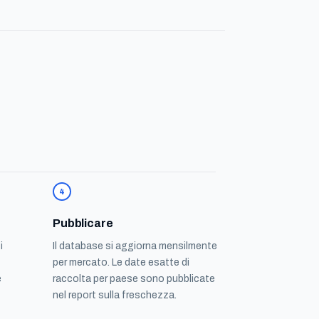
4
Pubblicare
i
Il database si aggiorna mensilmente
per mercato. Le date esatte di
e
raccolta per paese sono pubblicate
nel report sulla freschezza.