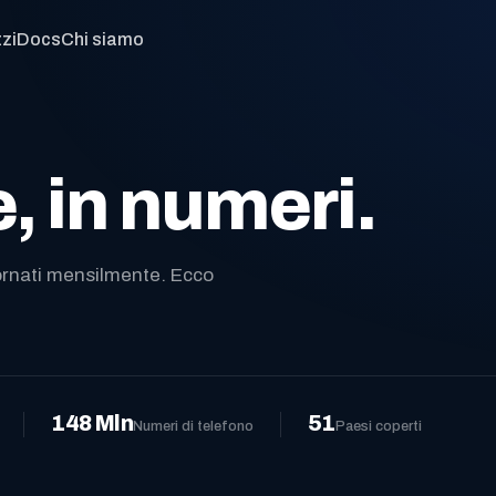
zi
Docs
Chi siamo
, in numeri.
giornati mensilmente. Ecco
148 Mln
51
Numeri di telefono
Paesi coperti