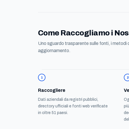
Come Raccogliamo i Nost
Uno sguardo trasparente sulle fonti, i metodi d
aggiornamento.
1
2
Raccogliere
Ve
Dati aziendali da registri pubblici,
Og
directory ufficiali e fonti web verificate
pi
in oltre 51 paesi.
de
de