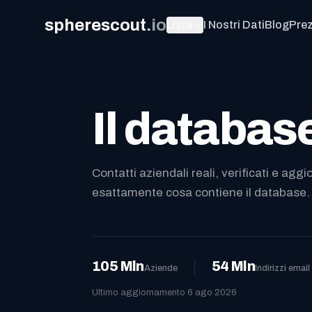
spherescout
.
io
Liste
I Nostri Dati
Blog
Prez
Il database
Contatti aziendali reali, verificati e ag
esattamente cosa contiene il database.
105 Mln
54 Mln
Aziende
Indirizzi email
Ultimo aggiornamento 6 ago 2026