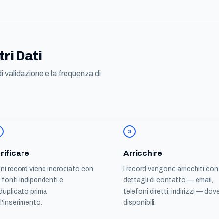
ri Dati
i validazione e la frequenza di
3
rificare
Arricchire
ni record viene incrociato con
I record vengono arricchiti con 
ù fonti indipendenti e
dettagli di contatto — email,
duplicato prima
telefoni diretti, indirizzi — dov
ll'inserimento.
disponibili.