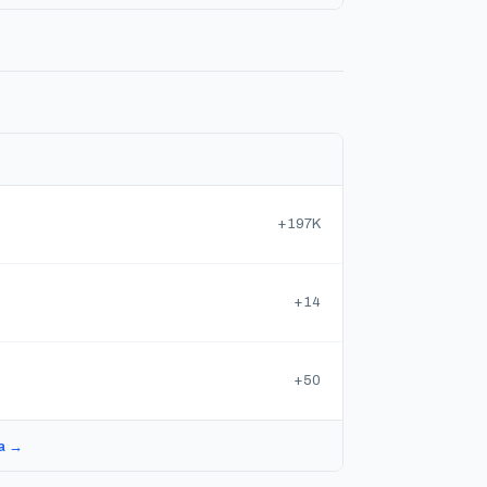
a
+197K
+14
+50
za →