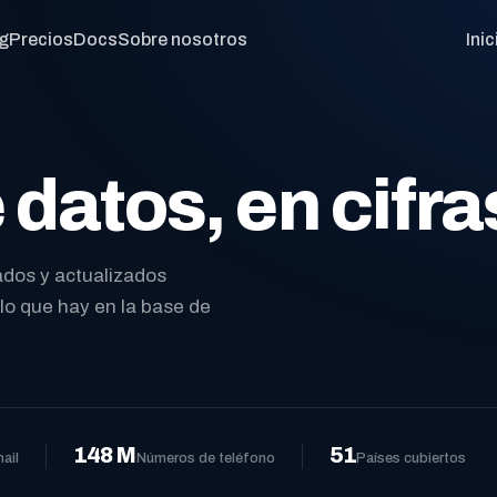
g
Precios
Docs
Sobre nosotros
Ini
datos, en cifra
ados y actualizados
o que hay en la base de
148 M
51
ail
Números de teléfono
Países cubiertos