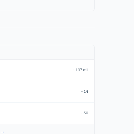
a
+197 mil
+14
+50
n →