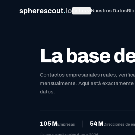
spherescout
.
io
Listas
Nuestros Datos
Blo
La base de 
Contactos empresariales reales, verific
mensualmente. Aquí está exactamente l
datos.
105 M
54 M
Empresas
Direcciones de em