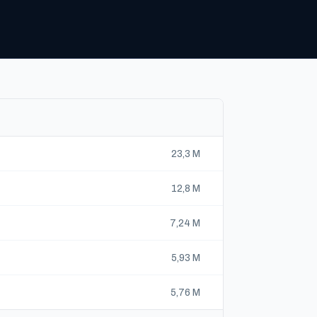
23,3 M
12,8 M
7,24 M
5,93 M
5,76 M