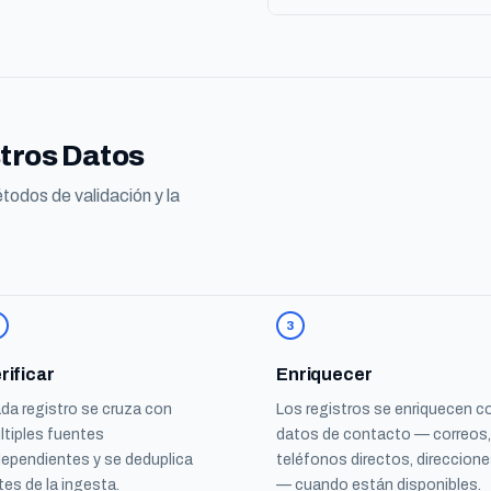
tros Datos
todos de validación y la
3
rificar
Enriquecer
da registro se cruza con
Los registros se enriquecen c
ltiples fuentes
datos de contacto — correos,
dependientes y se deduplica
teléfonos directos, direccion
tes de la ingesta.
— cuando están disponibles.