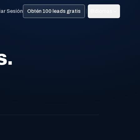
ciar Sesión
Obtén 100 leads gratis
🌐
Idiomas
s.