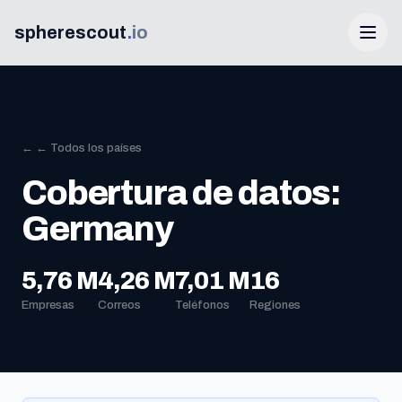
spherescout
.
io
← ← Todos los países
Cobertura de datos:
Germany
Iniciar Sesión
5,76 M
4,26 M
7,01 M
16
Empresas
Correos
Teléfonos
Regiones
Obtén 100 leads gratis