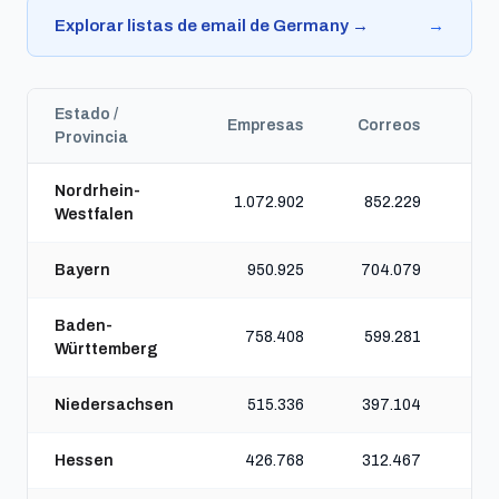
Explorar listas de email de Germany →
→
Estado /
Empresas
Correos
Te
Provincia
Nordrhein-
1.072.902
852.229
1.
Westfalen
Bayern
950.925
704.079
1.
Baden-
758.408
599.281
Württemberg
Niedersachsen
515.336
397.104
Hessen
426.768
312.467