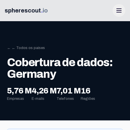
spherescout
.
io
← ← Todos os países
Cobertura de dados:
Germany
Iniciar sessão
5,76 M
4,26 M
7,01 M
16
Empresas
E-mails
Telefones
Regiões
Obtenha 100 leads grátis