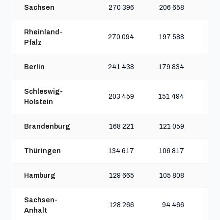
Sachsen
270 396
206 658
Rheinland-
270 094
197 588
Pfalz
Berlin
241 438
179 834
Schleswig-
203 459
151 494
Holstein
Brandenburg
168 221
121 059
Thüringen
134 617
106 817
Hamburg
129 665
105 808
Sachsen-
128 266
94 466
Anhalt