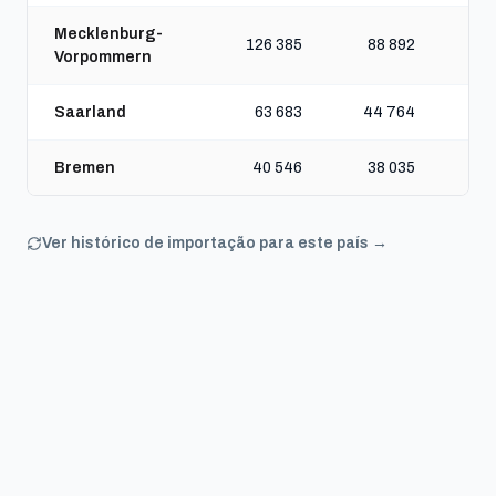
Mecklenburg-
126 385
88 892
Vorpommern
Saarland
63 683
44 764
Bremen
40 546
38 035
Ver histórico de importação para este país →