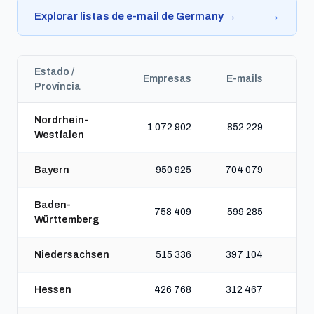
Explorar listas de e-mail de Germany →
→
Estado /
Empresas
E-mails
Tel
Província
Nordrhein-
1 072 902
852 229
1 
Westfalen
Bayern
950 925
704 079
1 
Baden-
758 409
599 285
Württemberg
Niedersachsen
515 336
397 104
Hessen
426 768
312 467