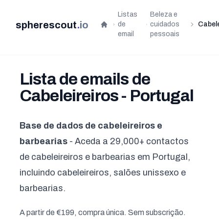
Listas
Beleza e
spherescout
.
io
de
cuidados
Cabele
Início
email
pessoais
Lista de emails de
Cabeleireiros - Portugal
Base de dados de cabeleireiros e
barbearias
- Aceda a 29,000+ contactos
de cabeleireiros e barbearias em Portugal,
incluindo cabeleireiros, salões unissexo e
barbearias.
A partir de €199, compra única. Sem subscrição.