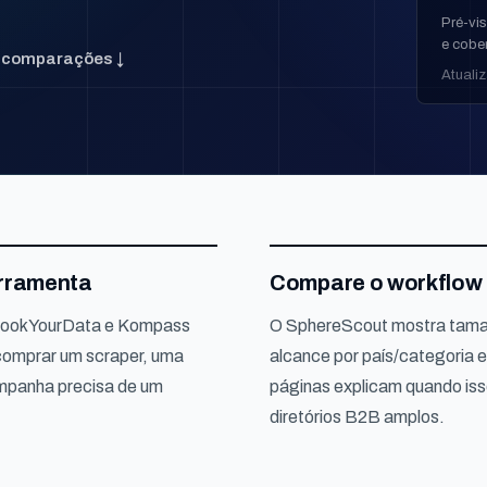
Pré-vi
e cober
 comparações ↓
Atuali
erramenta
Compare o workflow
, BookYourData e Kompass
O SphereScout mostra taman
 comprar um scraper, uma
alcance por país/categoria e
mpanha precisa de um
páginas explicam quando iss
diretórios B2B amplos.