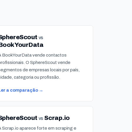
SphereScout
vs
BookYourData
A BookYourData vende contactos
profissionais. O SphereScout vende
segmentos de empresas locais por país,
cidade, categoria ou profissão.
Ler a comparação →
SphereScout
Scrap.io
vs
A Scrap.io aparece forte em scraping e