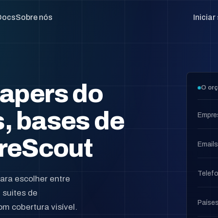
Docs
Sobre nós
Inicia
apers do
O orç
, bases de
Empre
ereScout
Emails
Telef
ra escolher entre
 suites de
Paíse
om cobertura visível.