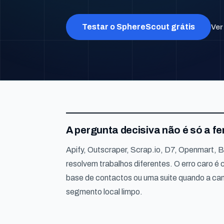
Testar o SphereScout grátis
Ver
A pergunta decisiva não é só a f
Apify, Outscraper, Scrap.io, D7, Openmart
resolvem trabalhos diferentes. O erro caro é
base de contactos ou uma suite quando a ca
segmento local limpo.