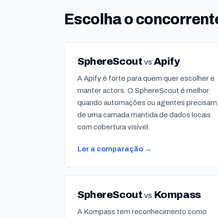
Escolha o concorrent
SphereScout
Apify
vs
A Apify é forte para quem quer escolher e
manter actors. O SphereScout é melhor
quando automações ou agentes precisam
de uma camada mantida de dados locais
com cobertura visível.
Ler a comparação →
SphereScout
Kompass
vs
A Kompass tem reconhecimento como