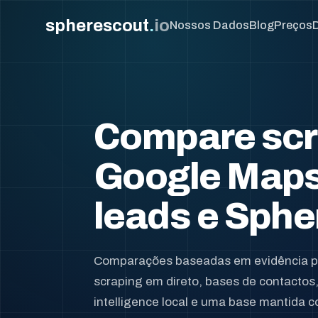
spherescout
.
io
Nossos Dados
Blog
Preços
Compare scr
Google Maps
leads e Sph
Comparações baseadas em evidência pa
scraping em direto, bases de contactos,
intelligence local e uma base mantida c