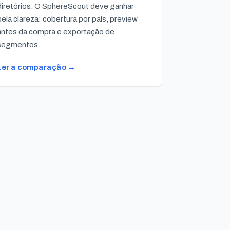
diretórios. O SphereScout deve ganhar
pela clareza: cobertura por país, preview
antes da compra e exportação de
segmentos.
Ler a comparação →