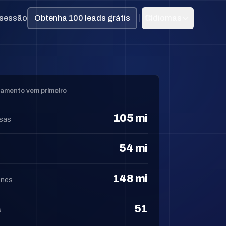
r sessão
Obtenha 100 leads grátis
🌐
Idiomas
amento vem primeiro
105 mi
sas
54 mi
148 mi
ones
51
s