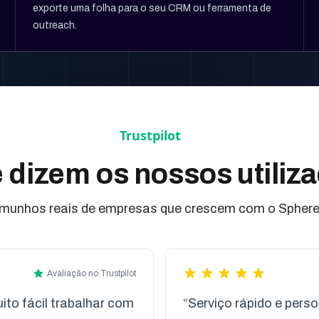
exporte uma folha para o seu CRM ou ferramenta de
outreach.
 dizem os nossos utiliz
munhos reais de empresas que crescem com o Spher
Avaliação no Trustpilot
to fácil trabalhar com
“Serviço rápido e pers