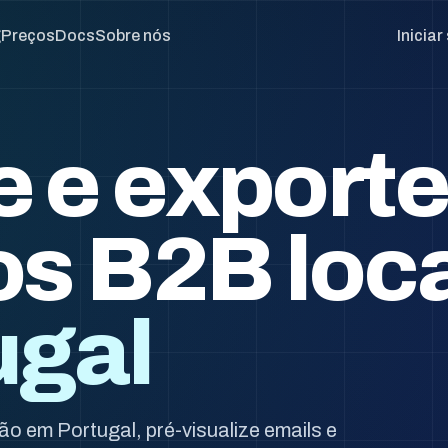
g
Preços
Docs
Sobre nós
Inicia
 e exporte
s B2B loc
ugal
o em Portugal, pré-visualize emails e