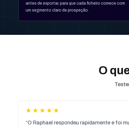
antes de exportar, para que cada ficheiro comece com
um segmento claro de prospeção.
O que
Teste
“O Raphael respondeu rapidamente e foi mui