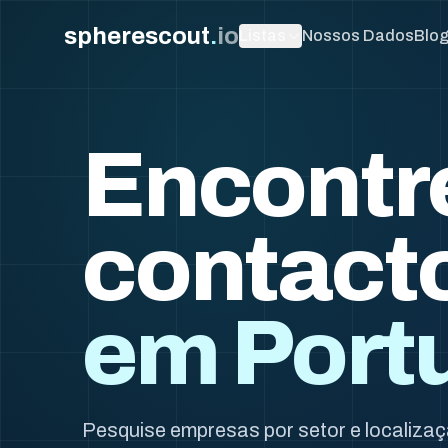
spherescout
.
io
Listas
Nossos Dados
Blo
Encontre
contacto
em Port
Pesquise empresas por setor e localizaçã