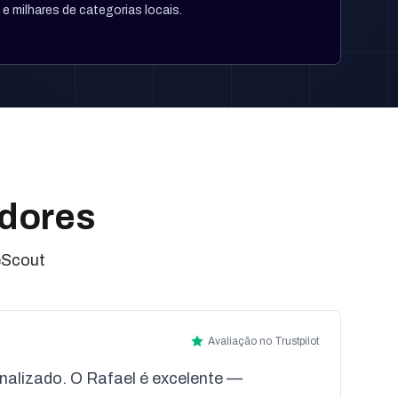
e milhares de categorias locais.
adores
eScout
Avaliação no Trustpilot
onalizado. O Rafael é excelente —