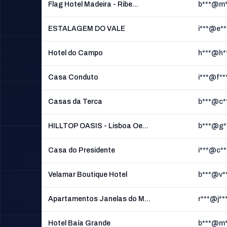
Flag Hotel Madeira - Ribe...
b***@m*
ESTALAGEM DO VALE
i***@e*
Hotel do Campo
h***@h*
Casa Conduto
i***@f*
Casas da Terca
b***@c*
HILLTOP OASIS - Lisboa Oe...
b***@g*
Casa do Presidente
i***@c**
Velamar Boutique Hotel
b***@v*
Apartamentos Janelas do M...
r***@j**
Hotel Baía Grande
b***@m*