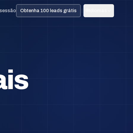
r sessão
Obtenha 100 leads grátis
🌐
Idiomas
ais