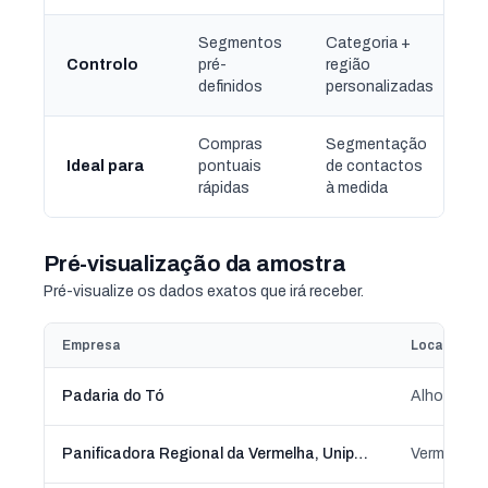
Segmentos
Categoria +
Controlo
pré-
região
definidos
personalizadas
Compras
Segmentação
Ideal para
pontuais
de contactos
rápidas
à medida
Pré-visualização da amostra
Pré-visualize os dados exatos que irá receber.
Empresa
Localizaçã
Padaria do Tó
Alhos Vedr
Panificadora Regional da Vermelha, Unipessoal, Lda.
Vermelha, 