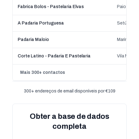
Fabrica Bolos - Pastelaria Elvas
Paio Pires,
A Padaria Portuguesa
Setúbal, S
Padaria Maloio
Marinha Gra
Corte Latino - Padaria E Pastelaria
Vila Nova 
Mais 300+ contactos
300+ endereços de email disponíveis por €109
Obter a base de dados
completa