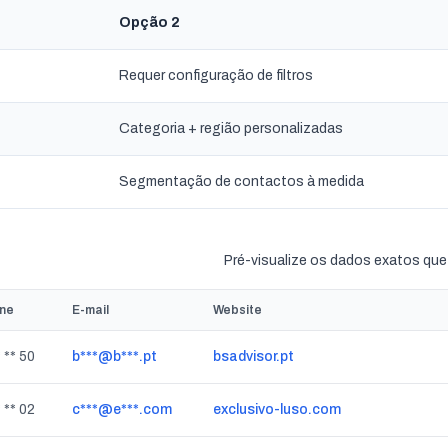
Opção 2
Requer configuração de filtros
Categoria + região personalizadas
Segmentação de contactos à medida
Pré-visualize os dados exatos que i
one
E-mail
Website
 ** 50
b***@b***.pt
bsadvisor.pt
 ** 02
c***@e***.com
exclusivo-luso.com