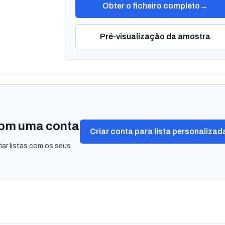
Obter o ficheiro completo
→
Pré-visualização da amostra
 com uma conta
Criar conta para lista personalizad
iar listas com os seus