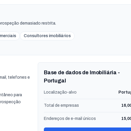
a prospeção demasiado restrita.
merciais
Consultores imobiliários
Base de dados de Imobiliária -
ail, telefones e
Portugal
Localização-alvo
Portu
ntâneo para
prospecção
Total de empresas
16,0
Endereços de e-mail únicos
15,0