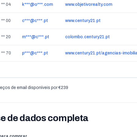
* ** 04
k***@o***.com
www.objetivorealty.com
 ** 00
c***@c***.pt
www.century21.pt
 ** 20
m***@c***.pt
colombo.century21.pt
* ** 70
p***@c***.pt
eços de email disponíveis por €239
se de dados completa
 para comprar