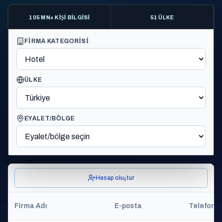
105 MN+ KIŞI BILGISI
51 ÜLKE
FIRMA KATEGORISI
ÜLKE
EYALET/BÖLGE
Hesap oluştur
Firma Adı
E-posta
Telefon