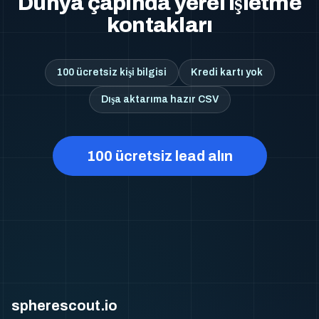
Dünya çapında yerel işletme
kontakları
100 ücretsiz kişi bilgisi
Kredi kartı yok
Dışa aktarıma hazır CSV
100 ücretsiz lead alın
spherescout.io