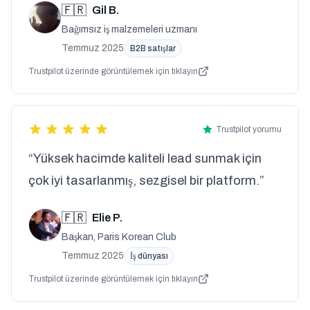
🇫🇷
Gil B.
Bağımsız iş malzemeleri uzmanı
Temmuz 2025
B2B satışlar
Trustpilot üzerinde görüntülemek için tıklayın
Trustpilot yorumu
“Yüksek hacimde kaliteli lead sunmak için
çok iyi tasarlanmış, sezgisel bir platform.”
🇫🇷
Elie P.
Başkan, Paris Korean Club
Temmuz 2025
İş dünyası
Trustpilot üzerinde görüntülemek için tıklayın