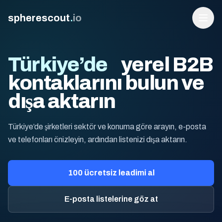
spherescout
.
io
Türkiye’de
yerel B2B
kontaklarını bulun ve
dışa aktarın
Türkiye’de şirketleri sektör ve konuma göre arayın, e-posta
ve telefonları önizleyin, ardından listenizi dışa aktarın.
Login
100 ücretsiz lead alın
100 ücretsiz leadimi al
E-posta listelerine göz at