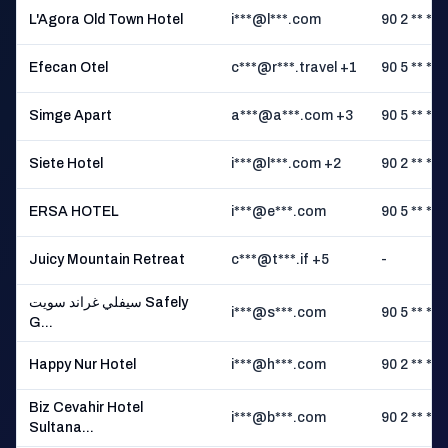
L'Agora Old Town Hotel
i***@l***.com
90 2 ** ** 
Efecan Otel
c***@r***.travel +1
90 5 ** ** 
Simge Apart
a***@a***.com +3
90 5 ** ** 
Siete Hotel
i***@l***.com +2
90 2 ** ** 
ERSA HOTEL
i***@e***.com
90 5 ** ** 
Juicy Mountain Retreat
c***@t***.if +5
-
سيفلي غراند سويت Safely
i***@s***.com
90 5 ** ** 
G...
Happy Nur Hotel
i***@h***.com
90 2 ** ** 
Biz Cevahir Hotel
i***@b***.com
90 2 ** ** 
Sultana...