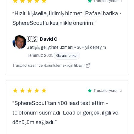
Trustpilot yorumu
“Hızlı, kişiselleştirilmiş hizmet. Rafael harika -
SphereScout’u kesinlikle öneririm.”
🇺🇸
David C.
Satış/iş geliştirme uzmanı - 30+ yıl deneyim
Temmuz 2025
Gayrimenkul
Trustpilot üzerinde görüntülemek için tıklayın
Trustpilot yorumu
“SphereScout’tan 400 lead test ettim -
telefonum susmadı. Leadler gerçek, ilgili ve
dönüşüm sağladı.”