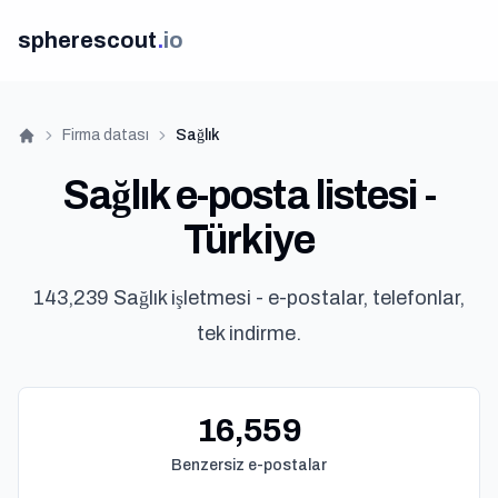
spherescout
.
io
Firma datası
Sağlık
Ana Sayfa
Sağlık e-posta listesi -
Türkiye
143,239 Sağlık işletmesi - e-postalar, telefonlar,
tek indirme.
100 ü
16,559
Benzersiz e-postalar