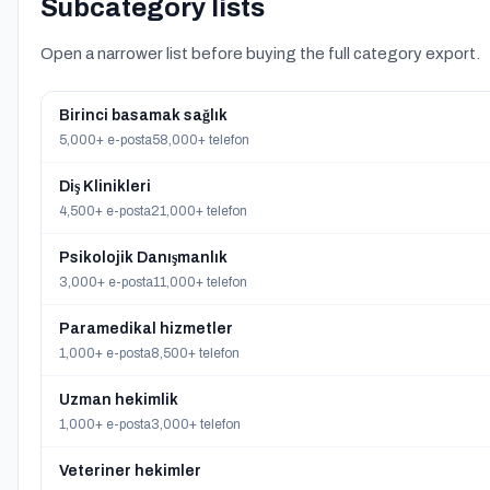
Subcategory lists
Open a narrower list before buying the full category export.
Birinci basamak sağlık
5,000+ e-posta
58,000+ telefon
Diş Klinikleri
4,500+ e-posta
21,000+ telefon
Psikolojik Danışmanlık
3,000+ e-posta
11,000+ telefon
Paramedikal hizmetler
1,000+ e-posta
8,500+ telefon
Uzman hekimlik
1,000+ e-posta
3,000+ telefon
Veteriner hekimler