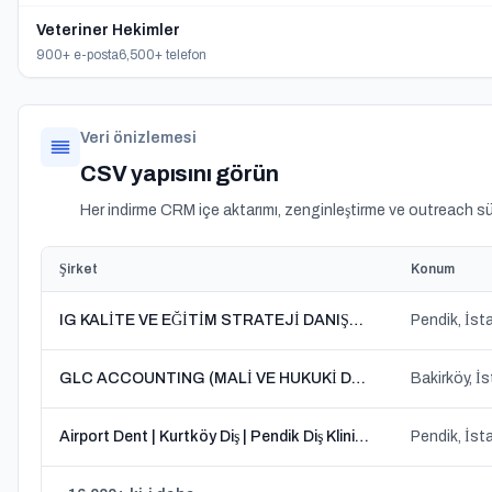
Veteriner Hekimler
900+ e-posta
6,500+ telefon
Veri önizlemesi
CSV yapısını görün
Her indirme CRM içe aktarımı, zenginleştirme ve outreach süre
Şirket
Konum
IG KALİTE VE EĞİTİM STRATEJİ DANIŞMANLIĞI LTD. ŞTİ.
Pendik, İst
GLC ACCOUNTING (MALİ VE HUKUKİ DANIŞMANLIK)
Bakirköy, İ
Airport Dent | Kurtköy Diş | Pendik Diş Klinikleri
Pendik, İst