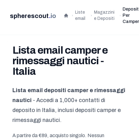
Deposit
Liste
Magazzini
spherescout
.
io
Per
Home
email
e Depositi
Campe
Lista email camper e
rimessaggi nautici -
Italia
Lista email depositi camper e rimessaggi
nautici
- Accedi a 1,000+ contatti di
deposito in Italia, inclusi depositi camper e
rimessaggi nautici.
A partire da €89, acquisto singolo. Nessun