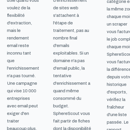
utile quand vous
d'enrichissement
catégorie e
voulez de la
de sites web
la même zo
flexibilité
s'attachent à
chaque moi
d'extraction,
l'étape de
un scraper
mais le
traitement, pas au
vous factur
rendement
nombre final
le job comp
email reste
d'emails
chaque moi
inconnu tant
exploitables. Si un
SphereSco
que
domaine n'a pas
vous factur
l'enrichissement
d'email public, la
la différenc
n'a pas tourné.
tentative
depuis votr
Une campagne
d'enrichissement a
historique
qui vise 10 000
quand même
d'exports,
entreprises
consommé du
vérifiez la
avec email peut
budget.
fraîcheur
exiger d'en
SphereScout vous
d'une liste
traiter
fait partir de fiches
passée. Le
beaucoup plus.
dont la disponibilité
rapport