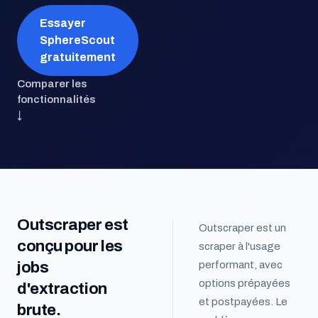
Essayer
SphereScout
gratuitement
Comparer les
fonctionnalités
↓
Outscraper est
Outscraper est un
conçu pour les
scraper à l'usage
jobs
performant, avec
options prépayées
d'extraction
et postpayées. Le
brute.