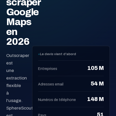
scraper
Google
Maps
en
2026
Le devis vient d'abord
Outscraper
est
105 M
Entreprises
une
extraction
54 M
Adresses email
flexible
à
148 M
Numéros de téléphone
l'usage.
SphereScout
51
est
Pays