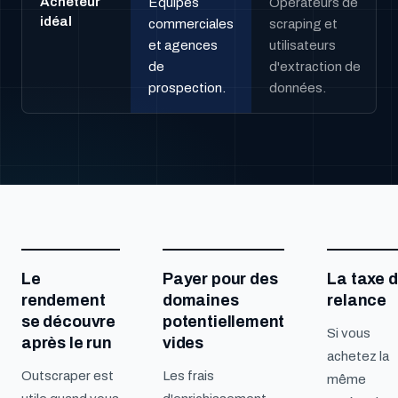
Acheteur
Équipes
Opérateurs de
idéal
commerciales
scraping et
et agences
utilisateurs
de
d'extraction de
prospection.
données.
Le
Payer pour des
La taxe 
rendement
domaines
relance
se découvre
potentiellement
Si vous
après le run
vides
achetez la
Outscraper est
Les frais
même