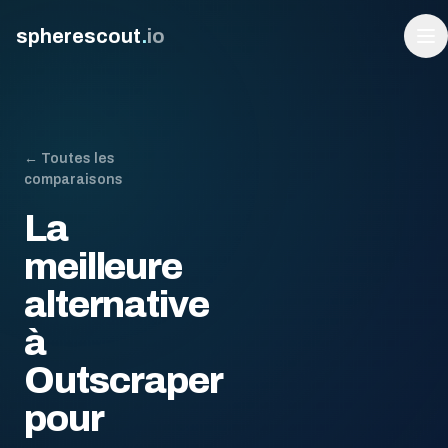
spherescout
.
io
← Toutes les
comparaisons
La
meilleure
alternative
Connexion
à
Obtenir 100 prospects gratuits
Outscraper
pour