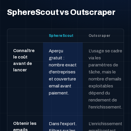
SphereScout vs Outscraper
SphereScout
Outscraper
Connaître
Aperçu
L'usage se cadre
le coût
gratuit :
via les
avant de
nombre exact
paramètres de
lancer
d'entreprises
tâche, mais le
et couverture
nombre d'emails
email avant
exploitables
paiement.
dépend du
rendement de
l'enrichissement.
Obtenir les
Dans l'export.
L'enrichissement
emails
Filtrez sur les
email/contact