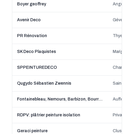
Boyer geoffrey
Angoulême,
Avenir Deco
Gévezé, B
PR Rénovation
Thyez, Au
SK Deco Plaquistes
Marignier,
SPPEINTUREDECO
Chaniers, 
Qugydo Sébastien Zwennis
Saint-Lége
Fontainebleau, Nemours, Barbizon, Bourron Marlotte, Montcourt-Fromonville
Aufferville
RDPV: plâtrier peinture isolation
Privas, A
Geraci peinture
Cluses, A