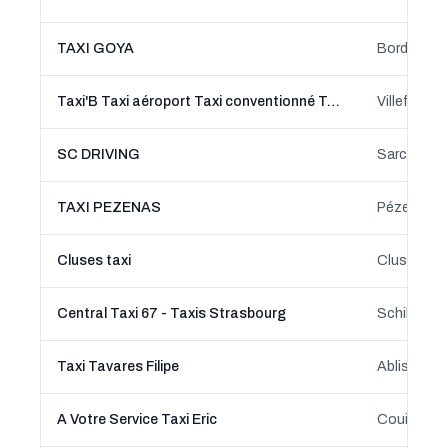
TAXI GOYA
Bordeaux, 
Taxi'B Taxi aéroport Taxi conventionné Taxi VSL
Villefonta
SC DRIVING
Sarcelles, 
TAXI PEZENAS
Pézenas, O
Cluses taxi
Cluses, A
Central Taxi 67 - Taxis Strasbourg
Schiltighe
Taxi Tavares Filipe
Ablis, Île-
A Votre Service Taxi Eric
Couilly-Po