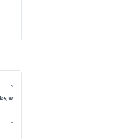
⌄
se, les
⌄