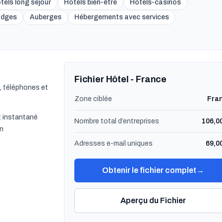
tels long séjour
Hotels bien-être
Hotels-casinos
odges
Auberges
Hébergements avec services
Fichier Hôtel - France
, téléphones et
Zone ciblée
Fra
 instantané
Nombre total d’entreprises
106,0
on
Adresses e-mail uniques
69,0
Obtenir le fichier complet
→
Aperçu du Fichier