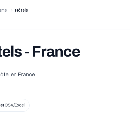
isme
Hôtels
tels - France
ôtel en France.
ier
CSV/Excel