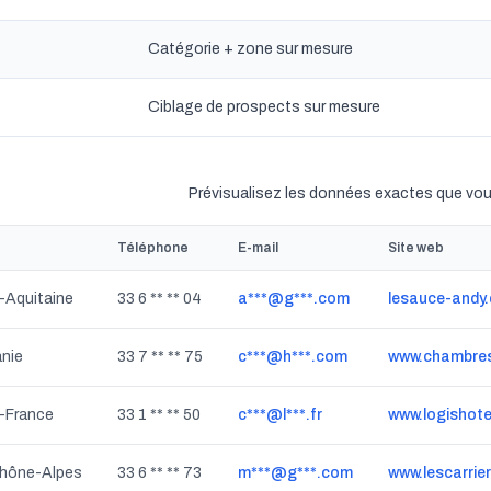
Catégorie + zone sur mesure
Ciblage de prospects sur mesure
Prévisualisez les données exactes que vou
Téléphone
E-mail
Site web
e-Aquitaine
33 6 ** ** 04
a***@g***.com
anie
33 7 ** ** 75
c***@h***.com
www.chambres
de-France
33 1 ** ** 50
c***@l***.fr
Rhône-Alpes
33 6 ** ** 73
m***@g***.com
www.lescarrier