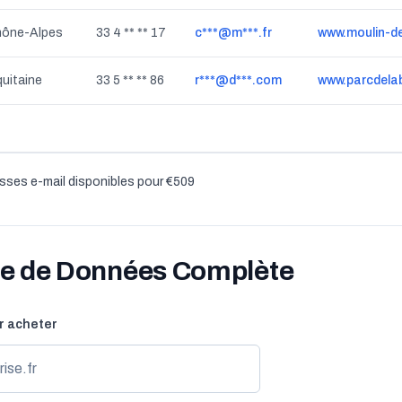
hône-Alpes
33 4 ** ** 17
c***@m***.fr
www.moulin-de-
uitaine
33 5 ** ** 86
r***@d***.com
www.parcdelab
sses e-mail disponibles pour €509
se de Données Complète
r acheter