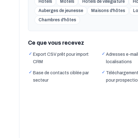
Hôtels
Motels
Hotels de villégiature
Ho
Auberges de jeunesse
Maisons d'hôtes
L
Chambres d'hôtes
Ce que vous recevez
✓
✓
Export CSV prêt pour import
Adresses e-mail
CRM
localisations
✓
✓
Base de contacts ciblée par
Téléchargement
secteur
pour prospecti