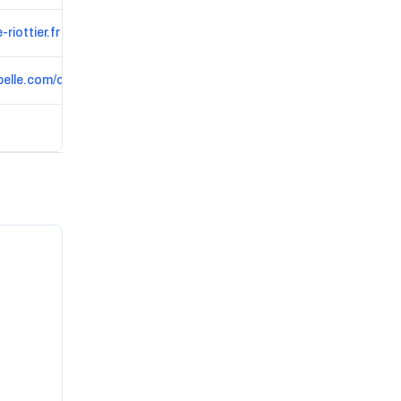
riottier.fr
elle.com/cabane-de-la-belle