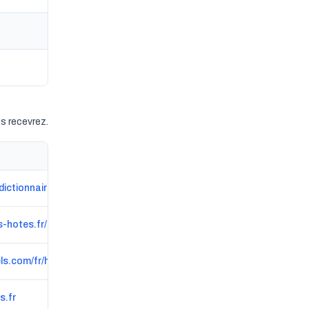
s recevrez.
lesauce-andy.dictionnairedesartistescotes.com
-hotes.fr/ch22369
www.logishotels.com/fr/hotel/-427569?partid=1535
s.fr