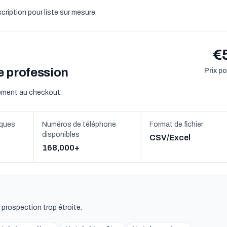
scription pour liste sur mesure.
€
te profession
Prix p
tement au checkout.
iques
Numéros de téléphone
Format de fichier
disponibles
CSV/Excel
168,000+
e prospection trop étroite.