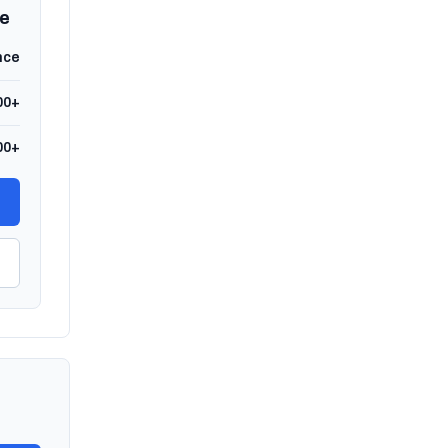
ce
nce
00+
00+