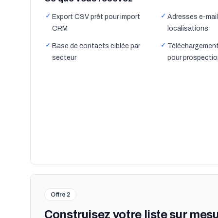
✓
✓
Export CSV prêt pour import
Adresses e-mail
CRM
localisations
✓
✓
Base de contacts ciblée par
Téléchargement
secteur
pour prospecti
Offre 2
Construisez votre liste sur mes