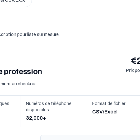
ier
CSV/Excel
scription pour liste sur mesure.
€
te profession
Prix p
tement au checkout.
iques
Numéros de téléphone
Format de fichier
disponibles
CSV/Excel
32,000+