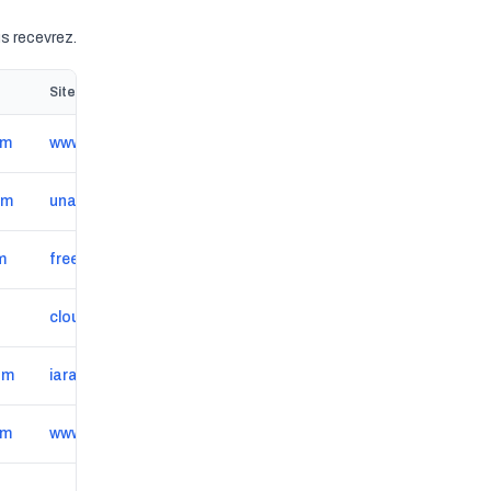
s recevrez.
Site web
om
www.mademoiselle-nails.com
om
unacotedazur.com
m
freepersephone.com
cloudsofbeauty.kalendes.com
om
iarabeauty.com/pro/goldenbeauty
om
www.spaetoile.com