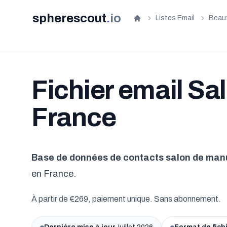
spherescout
.
io
Listes Email
Beaut
Accueil
Fichier email Sa
France
Base de données de contacts salon de man
en France.
À partir de €269, paiement unique. Sans abonnement.