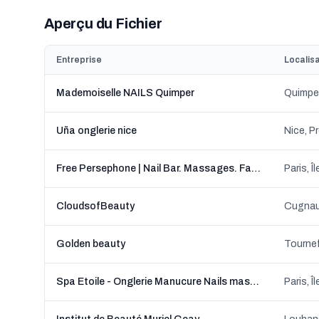
Aperçu du Fichier
Entreprise
Localis
Mademoiselle NAILS Quimper
Quimper
Uña onglerie nice
Nice, P
Free Persephone | Nail Bar. Massages. Facials.
Paris, 
CloudsofBeauty
Cugnau
Golden beauty
Tournef
Spa Etoile - Onglerie Manucure Nails massage et épilation définitive.nails
Paris, 