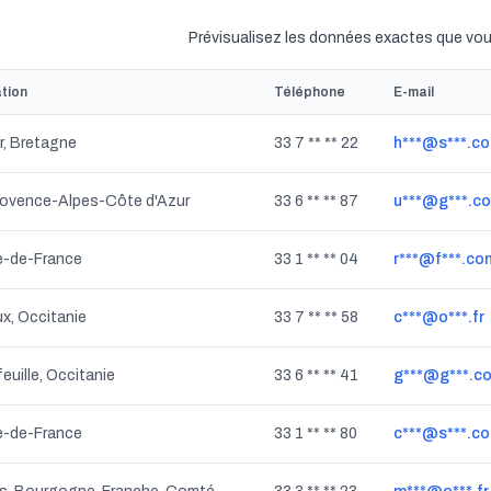
Prévisualisez les données exactes que vou
ation
Téléphone
E-mail
, Bretagne
33 7 ** ** 22
h***@s***.c
rovence-Alpes-Côte d'Azur
33 6 ** ** 87
u***@g***.c
Île-de-France
33 1 ** ** 04
r***@f***.co
x, Occitanie
33 7 ** ** 58
c***@o***.fr
euille, Occitanie
33 6 ** ** 41
g***@g***.c
Île-de-France
33 1 ** ** 80
c***@s***.c