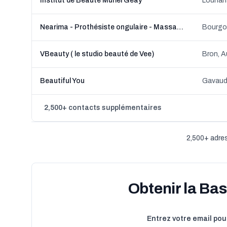
Institut de Beauté Muriel Geay
Louhan
Nearima - Prothésiste ongulaire - Massage - institut de beauté -ongles
Bourgo
VBeauty ( le studio beauté de Vee)
Bron, 
Beautiful You
Gavaudu
2,500+ contacts supplémentaires
2,500+ adres
Obtenir la Ba
Entrez votre email pou