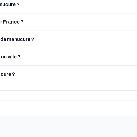
anucure ?
r France ?
s de manucure ?
ou ville ?
cure ?