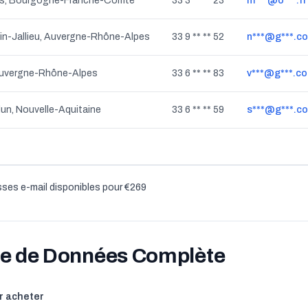
s, Bourgogne-Franche-Comté
33 3 ** ** 23
m***@o***.fr
in-Jallieu, Auvergne-Rhône-Alpes
33 9 ** ** 52
n***@g***.c
Auvergne-Rhône-Alpes
33 6 ** ** 83
v***@g***.c
n, Nouvelle-Aquitaine
33 6 ** ** 59
s***@g***.c
ses e-mail disponibles pour €269
se de Données Complète
r acheter