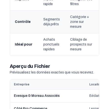
rapide
filtres
Catégorie +
Segments
Contrôle
zone sur
déjà prêts
mesure
Achats
Ciblage de
Idéal pour
ponctuels
prospects sur
rapides
mesure
Aperçu du Fichier
Prévisualisez les données exactes que vous recevrez.
Entreprise
Localisation
Evesque & Moreau Associés
Bédarieux, O
Côté Pro Commerce
Lesneven, B