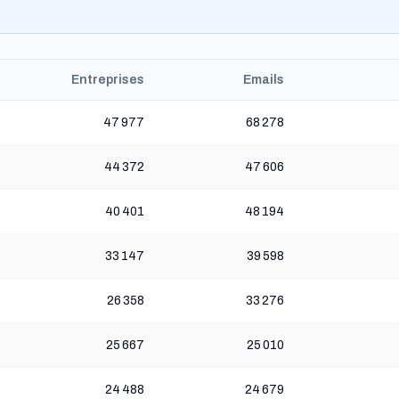
Entreprises
Emails
47 977
68 278
44 372
47 606
40 401
48 194
33 147
39 598
26 358
33 276
25 667
25 010
24 488
24 679