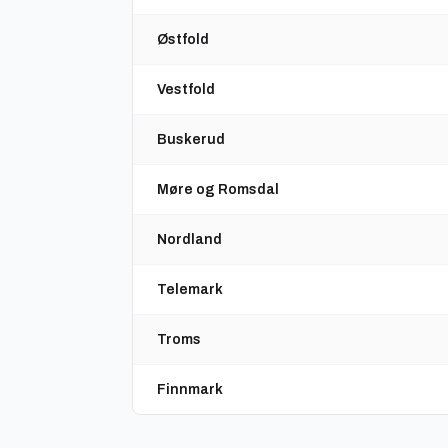
Østfold
Vestfold
Buskerud
Møre og Romsdal
Nordland
Telemark
Troms
Finnmark