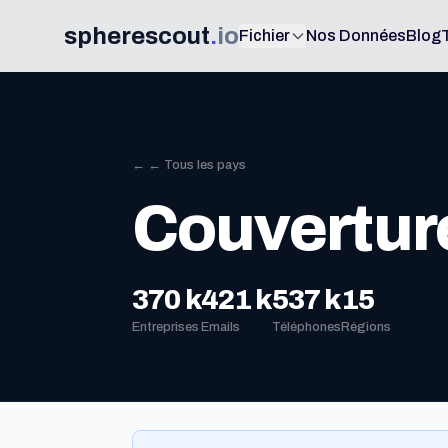
spherescout
.
io
Fichier
Nos Données
Blog
← ← Tous les pays
Couvertur
370 k
421 k
537 k
15
Entreprises
Emails
Téléphones
Régions