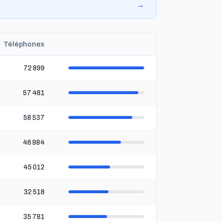
→
Téléphones
72 899
57 481
58 537
46 984
45 012
32 518
35 781