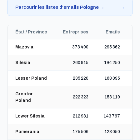
Parcourir les listes d'emails Pologne →
→
État / Province
Entreprises
Emails
T
Mazovia
373 490
295 362
Silesia
260 915
194 250
Lesser Poland
235 220
168 095
Greater
222 323
153 119
Poland
Lower Silesia
212 981
143 767
Pomerania
175 506
123 050