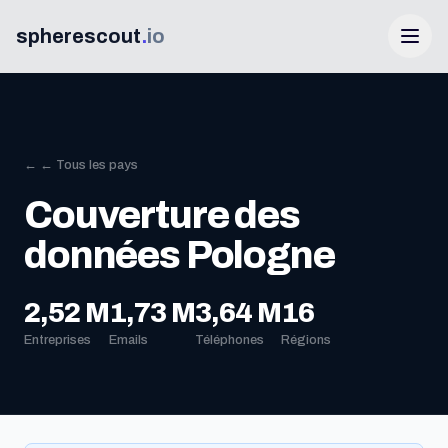
spherescout
.
io
← ← Tous les pays
Couverture des
données Pologne
Connexion
2,52 M
1,73 M
3,64 M
16
Entreprises
Emails
Téléphones
Régions
Obtenir 100 prospects gratuits