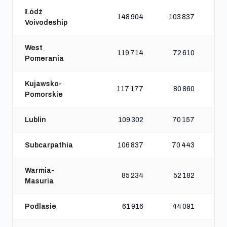
Łódź
148 904
103 837
Voivodeship
West
119 714
72 610
Pomerania
Kujawsko-
117 177
80 860
Pomorskie
Lublin
109 302
70 157
Subcarpathia
106 837
70 443
Warmia-
85 234
52 182
Masuria
Podlasie
61 916
44 091