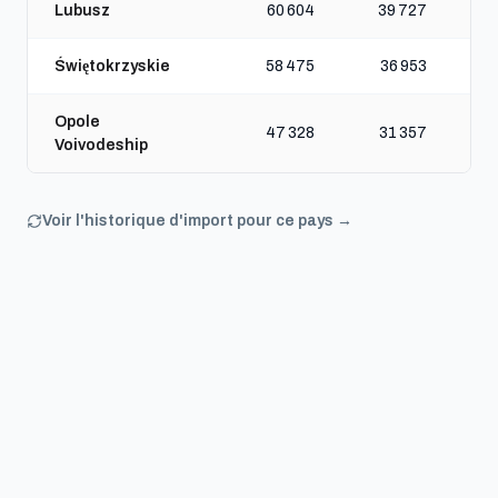
Lubusz
60 604
39 727
Świętokrzyskie
58 475
36 953
Opole
47 328
31 357
Voivodeship
Voir l'historique d'import pour ce pays →