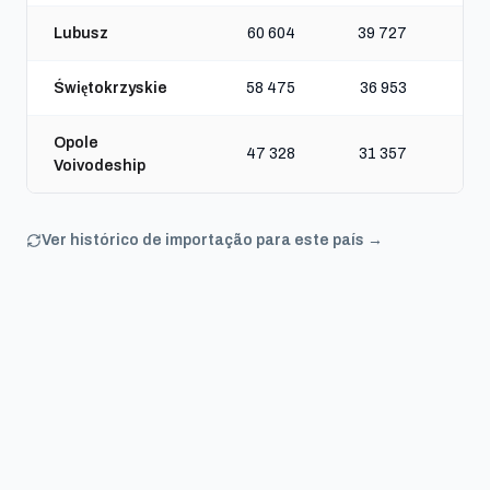
Lubusz
60 604
39 727
Świętokrzyskie
58 475
36 953
Opole
47 328
31 357
Voivodeship
Ver histórico de importação para este país →