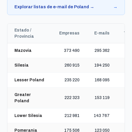
Explorar listas de e-mail de Poland →
→
Estado /
Empresas
E-mails
Tel
Província
Mazovia
373 490
295 362
5
Silesia
260 915
194 250
4
Lesser Poland
235 220
168 095
3
Greater
222 323
153 119
3
Poland
Lower Silesia
212 981
143 767
3
Pomerania
175 506
123 050
2