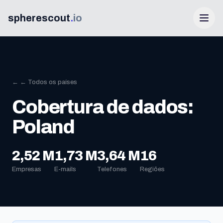
spherescout
.
io
← ← Todos os países
Cobertura de dados:
Poland
Iniciar sessão
2,52 M
1,73 M
3,64 M
16
Empresas
E-mails
Telefones
Regiões
Obtenha 100 leads grátis