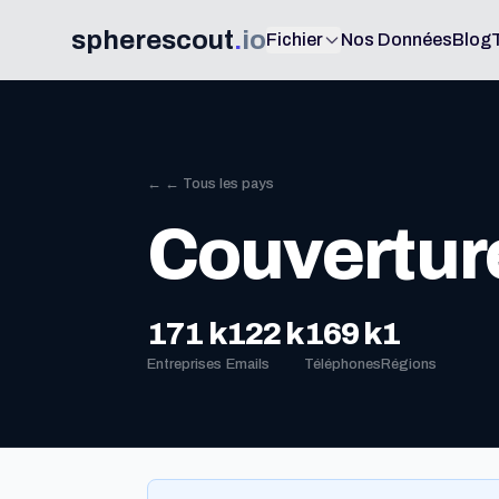
spherescout
.
io
Fichier
Nos Données
Blog
← ← Tous les pays
Couvertur
171 k
122 k
169 k
1
Entreprises
Emails
Téléphones
Régions