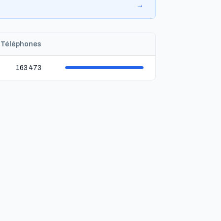
→
Téléphones
163 473