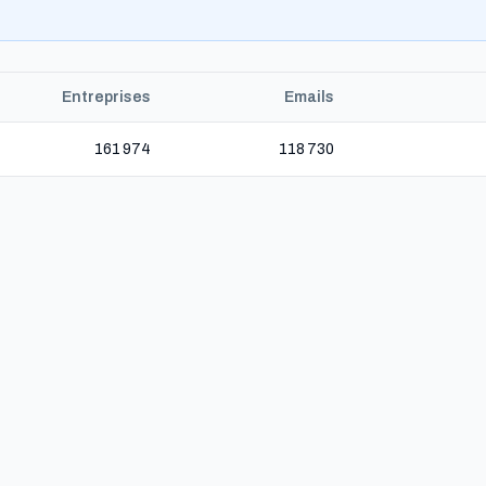
Entreprises
Emails
161 974
118 730