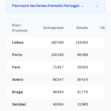
Parcourir les listes d'emails Portugal →
→
État /
Entreprises
Emails
Télép
Province
Lisboa
162 420
119 353
2
Porto
100 163
66 489
1
Faro
71 817
33 023
Aveiro
66 247
30 414
Braga
66 054
31 775
Setúbal
49 554
31 863