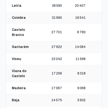
Leiria
38 595
20 407
Coimbra
31 695
16 541
Castelo
27 701
8 760
Branco
Santarém
27 622
14 084
Viseu
22 042
11 598
Viana do
17 256
8 318
Castelo
Madeira
17 067
9 068
Beja
14 575
5 932