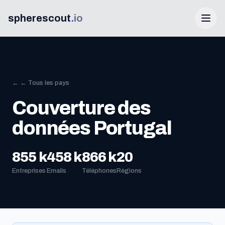
spherescout
.
io
← ← Tous les pays
Couverture des
données Portugal
Connexion
855 k
458 k
866 k
20
Entreprises
Emails
Téléphones
Régions
Obtenir 100 prospects gratuits