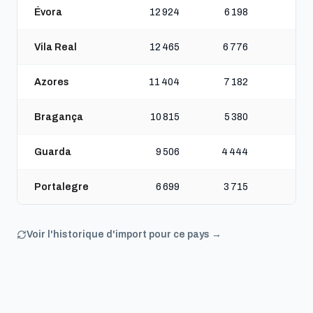
Évora
12 924
6 198
Vila Real
12 465
6 776
Azores
11 404
7 182
Bragança
10 815
5 380
Guarda
9 506
4 444
Portalegre
6 699
3 715
Voir l'historique d'import pour ce pays →