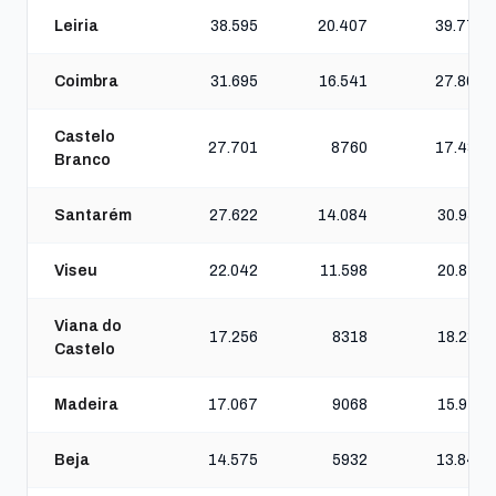
Leiria
38.595
20.407
39.770
Coimbra
31.695
16.541
27.807
Castelo
27.701
8760
17.435
Branco
Santarém
27.622
14.084
30.958
Viseu
22.042
11.598
20.811
Viana do
17.256
8318
18.230
Castelo
Madeira
17.067
9068
15.915
Beja
14.575
5932
13.843