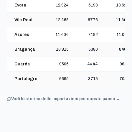
Évora
12.924
6198
13.627
Vila Real
12.465
6776
11.404
Azores
11.404
7182
11.032
Bragança
10.815
5380
8467
Guarda
9506
4444
9833
Portalegre
6699
3715
7033
Vedi lo storico delle importazioni per questo paese →