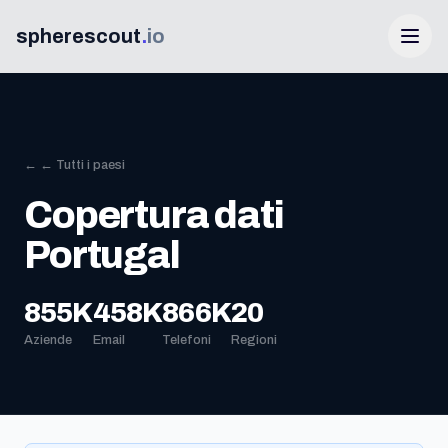
spherescout
.
io
← ← Tutti i paesi
Copertura dati
Portugal
Accedi
855K
458K
866K
20
Aziende
Email
Telefoni
Regioni
Ottieni 100 lead gratis