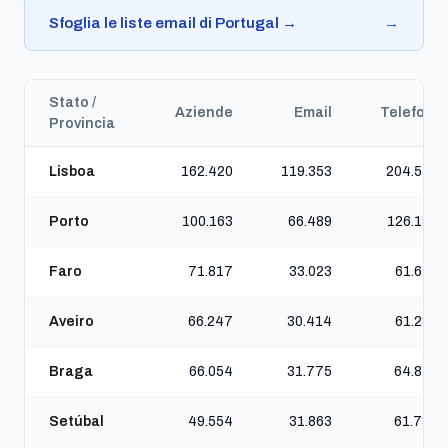
Sfoglia le liste email di Portugal →
→
Stato /
Aziende
Email
Telefoni
Provincia
Lisboa
162.420
119.353
204.519
Porto
100.163
66.489
126.190
Faro
71.817
33.023
61.652
Aveiro
66.247
30.414
61.289
Braga
66.054
31.775
64.813
Setúbal
49.554
31.863
61.738