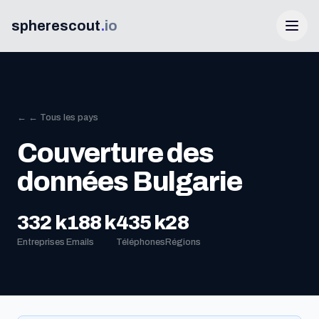
spherescout
.
io
← ← Tous les pays
Couverture des
données Bulgarie
Connexion
332 k
188 k
435 k
28
Entreprises
Emails
Téléphones
Régions
Obtenir 100 prospects gratuits