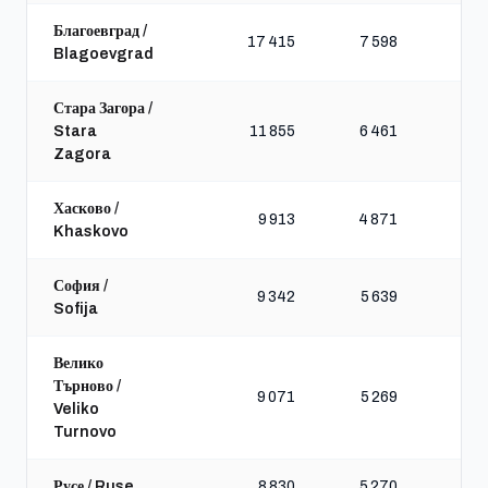
Благоевград /
17 415
7 598
Blagoevgrad
Стара Загора /
Stara
11 855
6 461
Zagora
Хасково /
9 913
4 871
Khaskovo
София /
9 342
5 639
Sofija
Велико
Търново /
9 071
5 269
Veliko
Turnovo
Русе / Ruse
8 830
5 270