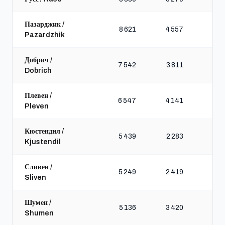
Пазарджик /
8 621
4 557
Pazardzhik
Добрич /
7 542
3 811
Dobrich
Плевен /
6 547
4 141
Pleven
Кюстендил /
5 439
2 283
Kjustendil
Сливен /
5 249
2 419
Sliven
Шумен /
5 136
3 420
Shumen