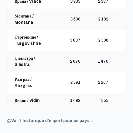
Враца / Vraca
3 933
2 337
Монтана /
3 608
2 182
Montana
Търговище /
3 007
2 308
Turgovishhe
Силистра /
2 670
1 470
Silistra
Разград /
2 591
2 207
Razgrad
Видин / Vidin
1 492
855
Voir l'historique d'import pour ce pays →