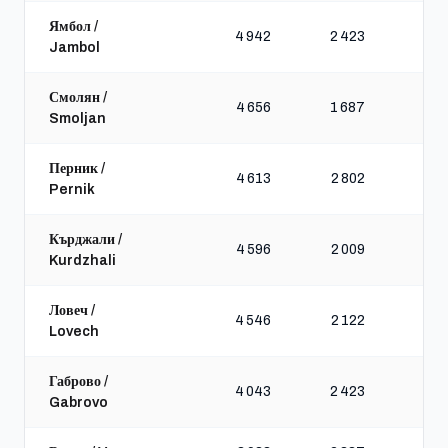
Ямбол /
4 942
2 423
Jambol
Смолян /
4 656
1 687
Smoljan
Перник /
4 613
2 802
Pernik
Кърджали /
4 596
2 009
Kurdzhali
Ловеч /
4 546
2 122
Lovech
Габрово /
4 043
2 423
Gabrovo