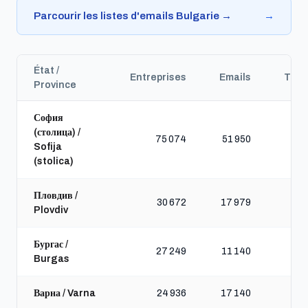
Parcourir les listes d'emails Bulgarie →
→
État /
Entreprises
Emails
Télé
Province
София
(столица) /
75 074
51 950
Sofija
(stolica)
Пловдив /
30 672
17 979
Plovdiv
Бургас /
27 249
11 140
Burgas
Варна / Varna
24 936
17 140