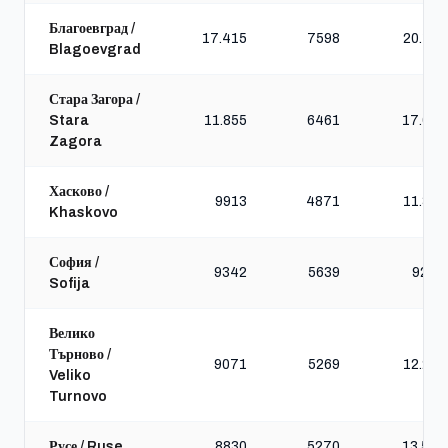
Благоевград /
17.415
7598
20.181
Blagoevgrad
Стара Загора /
Stara
11.855
6461
17.065
Zagora
Хасково /
9913
4871
11.332
Khaskovo
София /
9342
5639
9274
Sofija
Велико
Търново /
9071
5269
12.281
Veliko
Turnovo
Русе / Ruse
8830
5270
13.524