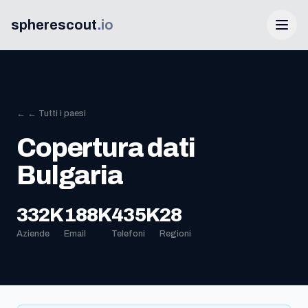
spherescout
.
io
← ← Tutti i paesi
Copertura dati
Bulgaria
Accedi
332K
188K
435K
28
Aziende
Email
Telefoni
Regioni
Ottieni 100 lead gratis