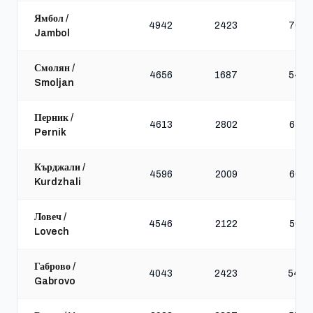
Ямбол /
4942
2423
7086
Jambol
Смолян /
4656
1687
5459
Smoljan
Перник /
4613
2802
6523
Pernik
Кърджали /
4596
2009
6099
Kurdzhali
Ловеч /
4546
2122
5031
Lovech
Габрово /
4043
2423
5484
Gabrovo