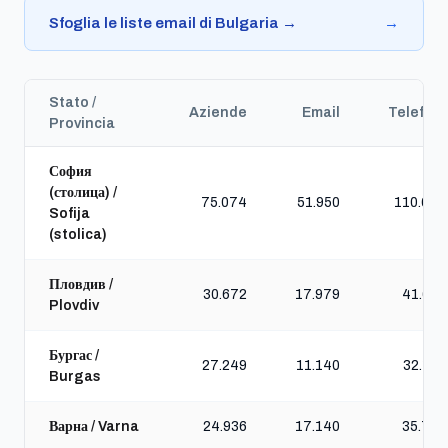
Sfoglia le liste email di Bulgaria →
→
Stato /
Aziende
Email
Telefoni
Provincia
София
(столица) /
75.074
51.950
110.694
Sofija
(stolica)
Пловдив /
30.672
17.979
41.656
Plovdiv
Бургас /
27.249
11.140
32.161
Burgas
Варна / Varna
24.936
17.140
35.712