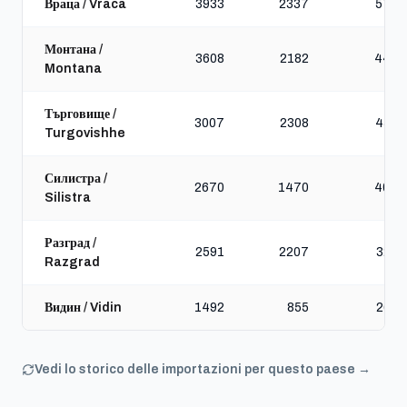
Враца / Vraca
3933
2337
5706
Монтана /
3608
2182
4499
Montana
Търговище /
3007
2308
4588
Turgovishhe
Силистра /
2670
1470
4071
Silistra
Разград /
2591
2207
3258
Razgrad
Видин / Vidin
1492
855
2625
Vedi lo storico delle importazioni per questo paese →