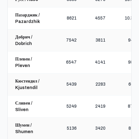
Пазарджик /
8621
4557
10.387
Pazardzhik
Добрич /
7542
3811
9462
Dobrich
Плевен /
6547
4141
9867
Pleven
Кюстендил /
5439
2283
6616
Kjustendil
Сливен /
5249
2419
8737
Sliven
Шумен /
5136
3420
8369
Shumen