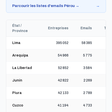
Parcourir les listes d'emails Pérou →
→
État /
Entreprises
Emails
Tél
Province
Lima
395 052
58 385
Arequipa
54 966
5 775
La Libertad
52 852
3 584
Junín
42 822
2 269
Piura
42 133
2 789
Cuzco
41 194
4 733