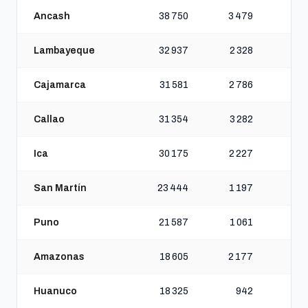
Ancash
38 750
3 479
Lambayeque
32 937
2 328
Cajamarca
31 581
2 786
Callao
31 354
3 282
Ica
30 175
2 227
San Martín
23 444
1 197
Puno
21 587
1 061
Amazonas
18 605
2 177
Huanuco
18 325
942