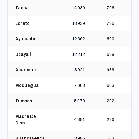
Tacna
14 030
706
Loreto
13 939
785
Ayacucho
12 662
600
Ucayali
12 212
688
Apurimac
8 921
439
Moquegua
7 603
603
Tumbes
5 979
292
Madre De
4 881
286
Dios
Huancavelica
3 985
162