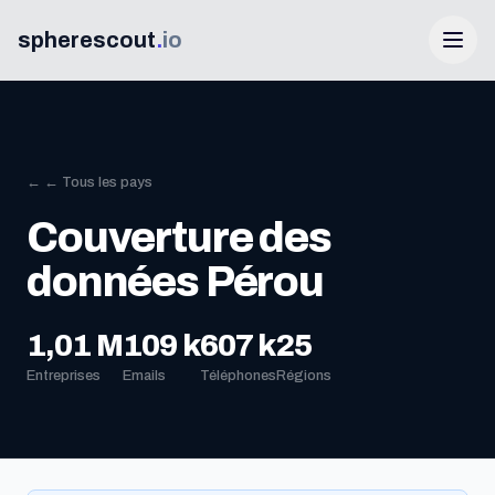
spherescout
.
io
← ← Tous les pays
Couverture des
données Pérou
Connexion
1,01 M
109 k
607 k
25
Entreprises
Emails
Téléphones
Régions
Obtenir 100 prospects gratuits