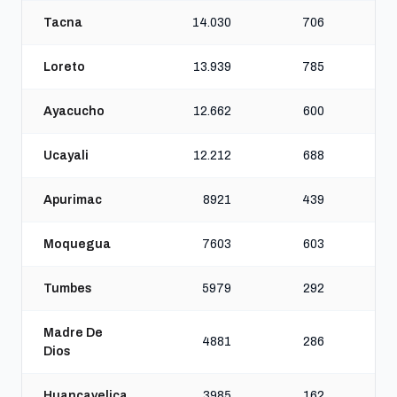
Tacna
14.030
706
Loreto
13.939
785
Ayacucho
12.662
600
Ucayali
12.212
688
Apurimac
8921
439
Moquegua
7603
603
Tumbes
5979
292
Madre De
4881
286
Dios
Huancavelica
3985
162