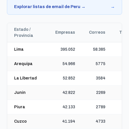
Explorar listas de email de Peru →
→
Estado /
Empresas
Correos
Telé
Provincia
Lima
395.052
58.385
24
Arequipa
54.966
5775
La Libertad
52.852
3584
2
Junín
42.822
2269
Piura
42.133
2789
Cuzco
41.194
4733
2