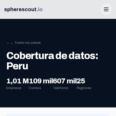
spherescout
.
io
← ← Todos los países
Cobertura de datos:
Peru
Iniciar Sesión
1,01 M
109 mil
607 mil
25
Empresas
Correos
Teléfonos
Regiones
Obtén 100 leads gratis