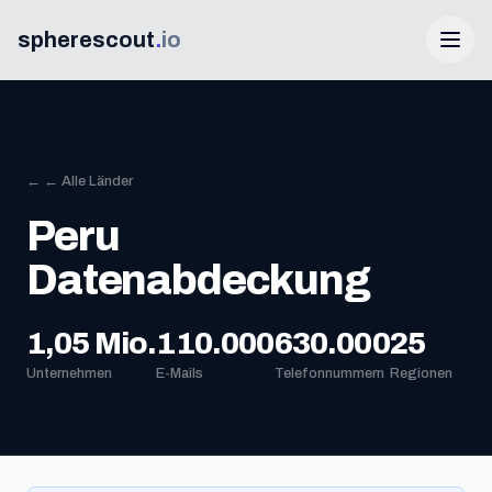
spherescout
.
io
← ← Alle Länder
Peru
Datenabdeckung
Anmelden
1,05 Mio.
110.000
630.000
25
Unternehmen
E-Mails
Telefonnummern
Regionen
100 Gratis-Leads erhalten