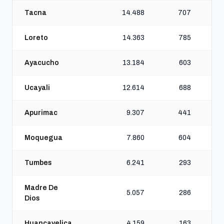
Tacna
14.488
707
Loreto
14.363
785
Ayacucho
13.184
603
Ucayali
12.614
688
Apurimac
9.307
441
Moquegua
7.860
604
Tumbes
6.241
293
Madre De
5.057
286
Dios
Huancavelica
4.159
163