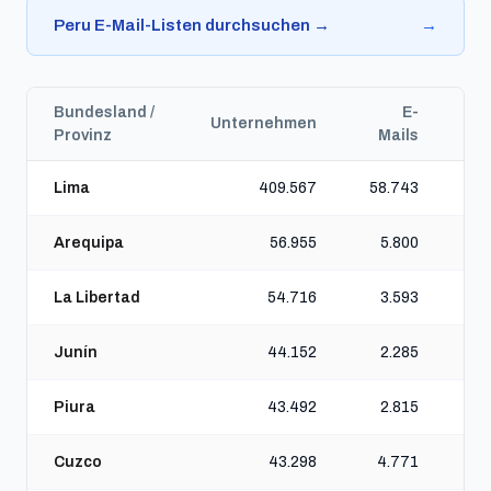
Peru E-Mail-Listen durchsuchen →
→
Bundesland /
E-
Unternehmen
Te
Provinz
Mails
Lima
409.567
58.743
Arequipa
56.955
5.800
La Libertad
54.716
3.593
Junín
44.152
2.285
Piura
43.492
2.815
Cuzco
43.298
4.771