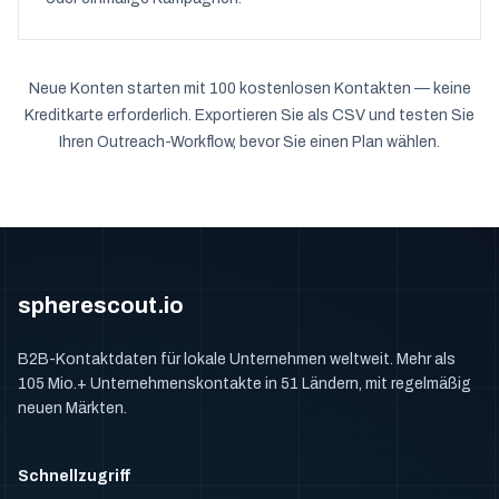
Neue Konten starten mit 100 kostenlosen Kontakten — keine
Kreditkarte erforderlich. Exportieren Sie als CSV und testen Sie
Ihren Outreach-Workflow, bevor Sie einen Plan wählen.
spherescout.io
B2B-Kontaktdaten für lokale Unternehmen weltweit. Mehr als
105 Mio.+ Unternehmenskontakte in 51 Ländern, mit regelmäßig
neuen Märkten.
Schnellzugriff