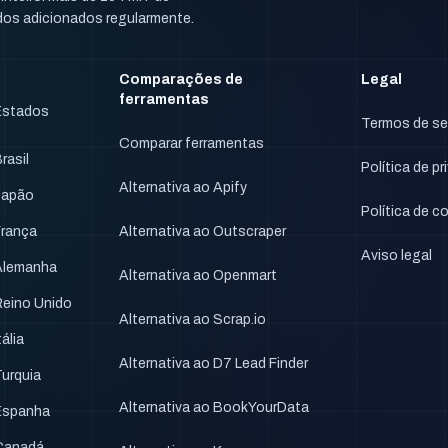
dos adicionados regularmente.
Comparações de
Legal
ferramentas
 Estados
Termos de se
Comparar ferramentas
rasil
Política de p
Alternativa ao Apify
 Japão
Política de c
França
Alternativa ao Outscraper
Aviso legal
 Alemanha
Alternativa ao Openmart
 Reino Unido
Alternativa ao Scrap.io
tália
Alternativa ao D7 Lead Finder
Turquia
Alternativa ao BookYourData
 Espanha
 Canadá