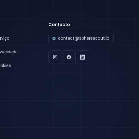
Contacto
rviço
contact@spherescout.io
rivacidade
ookies