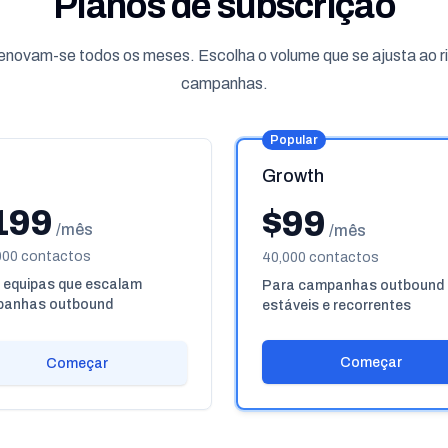
Planos de subscrição
renovam-se todos os meses. Escolha o volume que se ajusta ao r
campanhas.
Popular
Growth
199
$99
/mês
/mês
000 contactos
40,000 contactos
 equipas que escalam
Para campanhas outbound
anhas outbound
estáveis e recorrentes
Começar
Começar