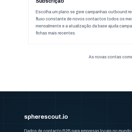
Subscrição
Escolha um plano se gere campanhas outbound rec
fluxo constante de novos contactos todos os me
mensalmente e a atualização da base ajuda campa
fichas mais recentes.
As novas contas começ
spherescout.io
Dados de contacto B2B para empresas locais no mundo i