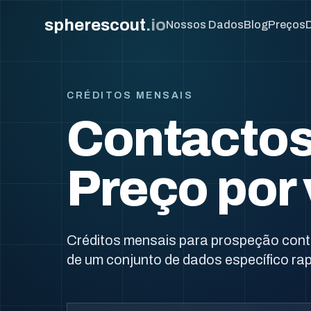
spherescout
.
io
Nossos Dados
Blog
Preços
CRÉDITOS MENSAIS
Contactos
Preço por
Créditos mensais para prospeção cont
de um conjunto de dados específico ra