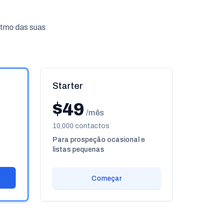
itmo das suas
Starter
$49
/mês
10,000 contactos
Para prospeção ocasional e
listas pequenas
Começar