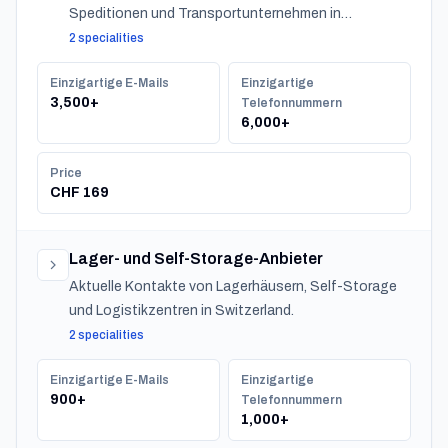
Speditionen und Transportunternehmen in
Switzerland.
2 specialities
Einzigartige E-Mails
Einzigartige
3,500+
Telefonnummern
6,000+
Price
CHF 169
Lager- und Self-Storage-Anbieter
Aktuelle Kontakte von Lagerhäusern, Self-Storage
und Logistikzentren in Switzerland.
2 specialities
Einzigartige E-Mails
Einzigartige
900+
Telefonnummern
1,000+