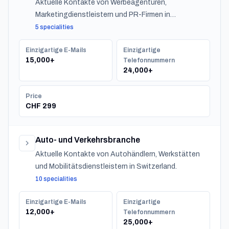
Aktuelle Kontakte von Werbeagenturen,
Marketingdienstleistern und PR-Firmen in
Switzerland.
5 specialities
Einzigartige E-Mails
Einzigartige
15,000+
Telefonnummern
24,000+
Price
CHF 299
Auto- und Verkehrsbranche
Aktuelle Kontakte von Autohändlern, Werkstätten
und Mobilitätsdienstleistern in Switzerland.
10 specialities
Einzigartige E-Mails
Einzigartige
12,000+
Telefonnummern
25,000+