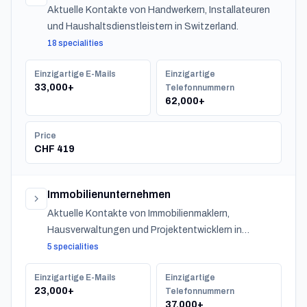
Aktuelle Kontakte von Handwerkern, Installateuren
und Haushaltsdienstleistern in Switzerland.
18 specialities
Einzigartige E-Mails
Einzigartige
33,000+
Telefonnummern
62,000+
Price
CHF 419
Immobilienunternehmen
Aktuelle Kontakte von Immobilienmaklern,
Hausverwaltungen und Projektentwicklern in
Switzerland.
5 specialities
Einzigartige E-Mails
Einzigartige
23,000+
Telefonnummern
37,000+