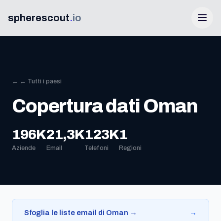
spherescout
.
io
← ← Tutti i paesi
Copertura dati Oman
196K
21,3K
123K
1
Accedi
Aziende
Email
Telefoni
Regioni
Ottieni 100 lead gratis
Sfoglia le liste email di Oman →
→