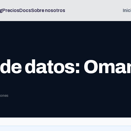
g
Precios
Docs
Sobre nosotros
Ini
 de datos: Oma
iones