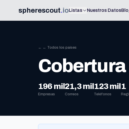
spherescout
.
io
Listas
Nuestros Datos
Blo
← ← Todos los países
Cobertura
196 mil
21,3 mil
123 mil
1
Empresas
Correos
Teléfonos
Reg