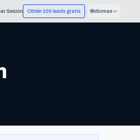
ciar Sesión
Obtén 100 leads gratis
🌐
Idiomas
n