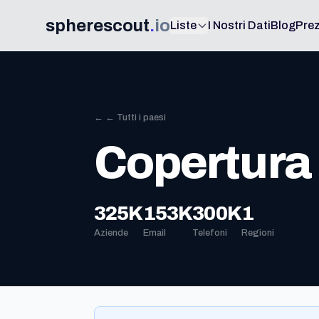
spherescout
.
io
Liste
I Nostri Dati
Blog
Prez
← ← Tutti i paesi
Copertura 
325K
153K
300K
1
Aziende
Email
Telefoni
Regioni