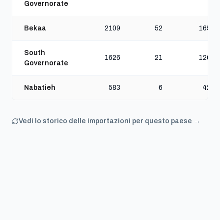
Governorate
Bekaa
2109
52
1653
South
1626
21
1265
Governorate
Nabatieh
583
6
423
Vedi lo storico delle importazioni per questo paese →