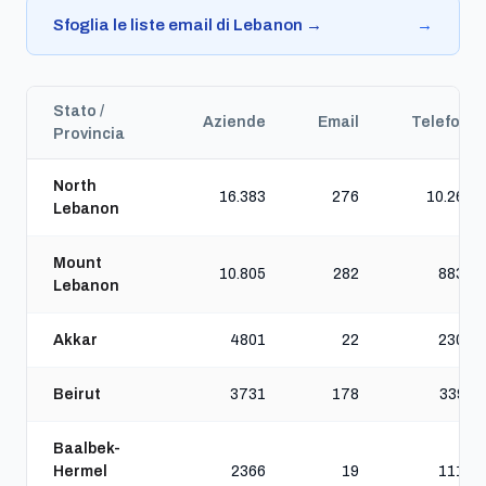
Sfoglia le liste email di Lebanon →
→
Stato /
Aziende
Email
Telefoni
Provincia
North
16.383
276
10.264
Lebanon
Mount
10.805
282
8834
Lebanon
Akkar
4801
22
2307
Beirut
3731
178
3399
Baalbek-
Hermel
2366
19
1117