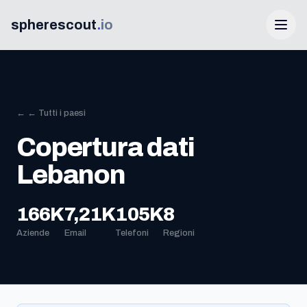
spherescout
.
io
← ← Tutti i paesi
Copertura dati
Lebanon
Accedi
166K
7,21K
105K
8
Aziende
Email
Telefoni
Regioni
Ottieni 100 lead gratis