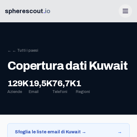
spherescout
.
io
← ← Tutti i paesi
Copertura dati Kuwait
129K
19,5K
76,7K
1
Accedi
Aziende
Email
Telefoni
Regioni
Ottieni 100 lead gratis
Sfoglia le liste email di Kuwait →
→