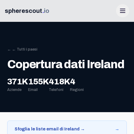
spherescout
.
io
← ← Tutti i paesi
Copertura dati Ireland
371K
155K
418K
4
Accedi
Aziende
Email
Telefoni
Regioni
Ottieni 100 lead gratis
Sfoglia le liste email di Ireland →
→