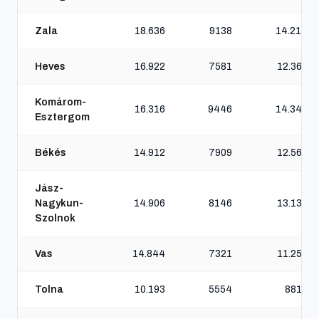
Zala
18.636
9138
14.214
Heves
16.922
7581
12.362
Komárom-
16.316
9446
14.346
Esztergom
Békés
14.912
7909
12.565
Jász-
Nagykun-
14.906
8146
13.132
Szolnok
Vas
14.844
7321
11.256
Tolna
10.193
5554
8815