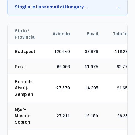
Sfoglia le liste email di Hungary →
→
Stato /
Aziende
Email
Telefoni
Provincia
Budapest
120.640
88.876
116.288
Pest
66.066
41.475
62.776
Borsod-
Abaúj-
27.579
14.395
21.654
Zemplén
Győr-
Moson-
27.211
16.154
26.281
Sopron