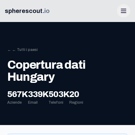
spherescout
.
io
← ← Tutti i paesi
Copertura dati
Hungary
Accedi
567K
339K
503K
20
Aziende
Email
Telefoni
Regioni
Ottieni 100 lead gratis