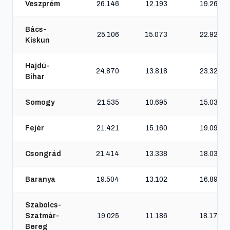
Veszprém
26.146
12.193
19.260
Bács-
25.106
15.073
22.920
Kiskun
Hajdú-
24.870
13.818
23.326
Bihar
Somogy
21.535
10.695
15.039
Fejér
21.421
15.160
19.091
Csongrád
21.414
13.338
18.039
Baranya
19.504
13.102
16.898
Szabolcs-
Szatmár-
19.025
11.186
18.170
Bereg