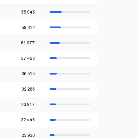
55 945
59 312
61 077
37 423
36 515
32 286
23 917
32 446
23 930