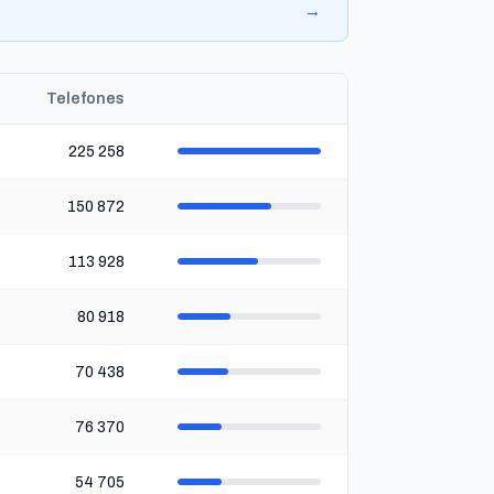
→
Telefones
225 258
150 872
113 928
80 918
70 438
76 370
54 705