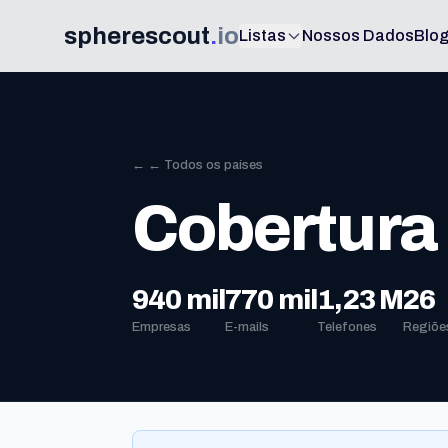
spherescout
.
io
Listas
Nossos Dados
Blo
← ← Todos os países
Cobertura 
940 mil
770 mil
1,23 M
26
Empresas
E-mails
Telefones
Regiõe