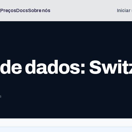
g
Preços
Docs
Sobre nós
Inicia
de dados: Swit
s