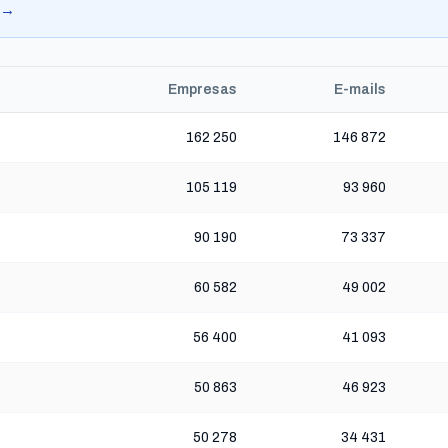
d →
Empresas
E-mails
162 250
146 872
105 119
93 960
90 190
73 337
60 582
49 002
56 400
41 093
50 863
46 923
50 278
34 431