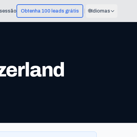
r sessão
Obtenha 100 leads grátis
🌐
Idiomas
zerland