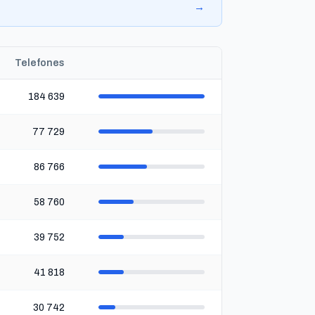
→
Telefones
184 639
77 729
86 766
58 760
39 752
41 818
30 742