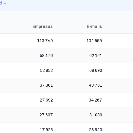
nd →
Empresas
E-mails
113 749
134 554
58 176
62 121
52 852
68 690
37 361
43 761
27 692
34 267
27 607
31 030
17 926
23 640