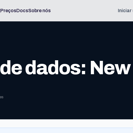
g
Preços
Docs
Sobre nós
Inicia
 de dados: New
es