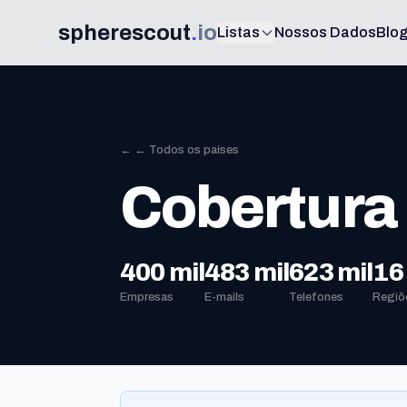
spherescout
.
io
Listas
Nossos Dados
Blo
← ← Todos os países
Cobertura
400 mil
483 mil
623 mil
16
Empresas
E-mails
Telefones
Regiõ