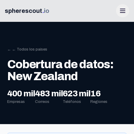
spherescout
.
io
← ← Todos los países
Cobertura de datos:
New Zealand
Iniciar Sesión
400 mil
483 mil
623 mil
16
Empresas
Correos
Teléfonos
Regiones
Obtén 100 leads gratis