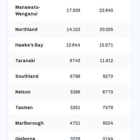
Manawatu-
17.926
23.640
3
Wanganui
Northland
14.103
20.005
2
Hawke's Bay
12.644
15.971
2
Taranaki
9743
11.912
1
Southland
6786
9270
1
Nelson
5386
6770
Tasman
5351
7576
Marlborough
4751
6524
Gisborne
3226
3144