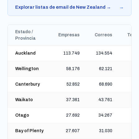
Explorar listas de email de New Zealand →
→
Estado /
Empresas
Correos
Telé
Provincia
Auckland
113.749
134.554
18
Wellington
58.176
62.121
7
Canterbury
52.852
68.690
8
Waikato
37.361
43.761
5
Otago
27.692
34.267
3
Bay of Plenty
27.607
31.030
4